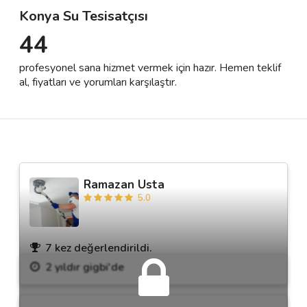
Konya Su Tesisatçısı
44
Destek
profesyonel sana hizmet vermek için hazır. Hemen teklif
İletişim
al, fiyatları ve yorumları karşılaştır.
Kariyer
Blog
Ramazan Usta
5.0
7 kez değerlendirildi.
2 yıldır gigbi'de