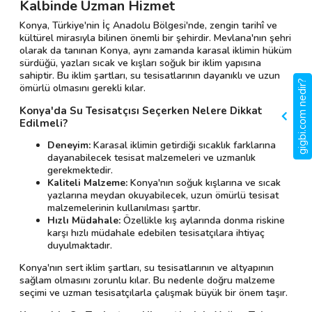
Kalbinde Uzman Hizmet
Konya, Türkiye'nin İç Anadolu Bölgesi'nde, zengin tarihî ve
kültürel mirasıyla bilinen önemli bir şehirdir. Mevlana'nın şehri
olarak da tanınan Konya, aynı zamanda karasal iklimin hüküm
sürdüğü, yazları sıcak ve kışları soğuk bir iklim yapısına
sahiptir. Bu iklim şartları, su tesisatlarının dayanıklı ve uzun
gigbi.com nedir?
ömürlü olmasını gerekli kılar.
Konya'da Su Tesisatçısı Seçerken Nelere Dikkat
Edilmeli?
Deneyim:
Karasal iklimin getirdiği sıcaklık farklarına
dayanabilecek tesisat malzemeleri ve uzmanlık
gerekmektedir.
Kaliteli Malzeme:
Konya'nın soğuk kışlarına ve sıcak
yazlarına meydan okuyabilecek, uzun ömürlü tesisat
malzemelerinin kullanılması şarttır.
Hızlı Müdahale:
Özellikle kış aylarında donma riskine
karşı hızlı müdahale edebilen tesisatçılara ihtiyaç
duyulmaktadır.
Konya'nın sert iklim şartları, su tesisatlarının ve altyapının
sağlam olmasını zorunlu kılar. Bu nedenle doğru malzeme
seçimi ve uzman tesisatçılarla çalışmak büyük bir önem taşır.