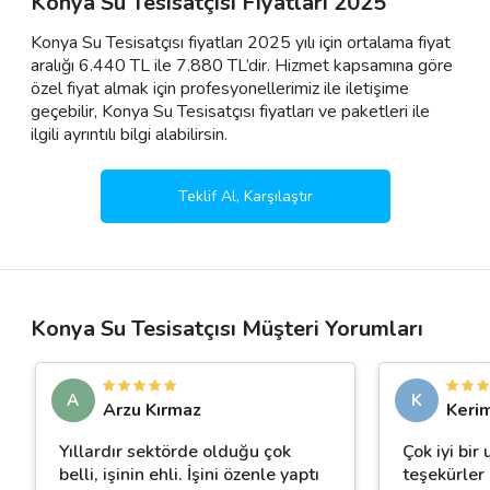
Konya Su Tesisatçısı Fiyatları 2025
Konya Su Tesisatçısı fiyatları 2025 yılı için ortalama fiyat
aralığı 6.440 TL ile 7.880 TL’dir. Hizmet kapsamına göre
özel fiyat almak için profesyonellerimiz ile iletişime
geçebilir, Konya Su Tesisatçısı fiyatları ve paketleri ile
ilgili ayrıntılı bilgi alabilirsin.
Teklif Al, Karşılaştır
Konya Su Tesisatçısı Müşteri Yorumları
A
K
Arzu Kırmaz
Keri
Yıllardır sektörde olduğu çok
Çok iyi bir 
belli, işinin ehli. İşini özenle yaptı
teşekürler