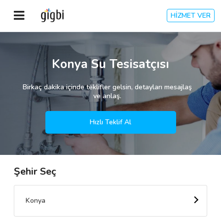
HİZMET VER
Anasayfa
Konya Su Tesisatçısı
Giriş Yap
Birkaç dakika içinde teklifler gelsin, detayları mesajlaş
ve anlaş.
Kayıt Ol
Hızlı Teklif Al
Kategoriler
Şehir Seç
🎈
Biz Kimiz?
🧐
Nasıl Çalışır?
Konya
🌟
Müşteri Değerlendirmeleri