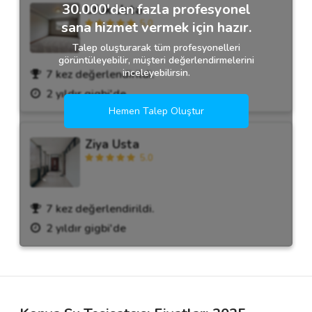
30.000'den fazla profesyonel
Ufuk Usta
5.0
sana hizmet vermek için hazır.
Talep oluşturarak tüm profesyonelleri
görüntüleyebilir, müşteri değerlendirmelerini
inceleyebilirsin.
7 kez değerlendirildi.
2 yıldır gigbi'de
Hemen Talep Oluştur
Ziya Usta
5.0
7 kez değerlendirildi.
2 yıldır gigbi'de