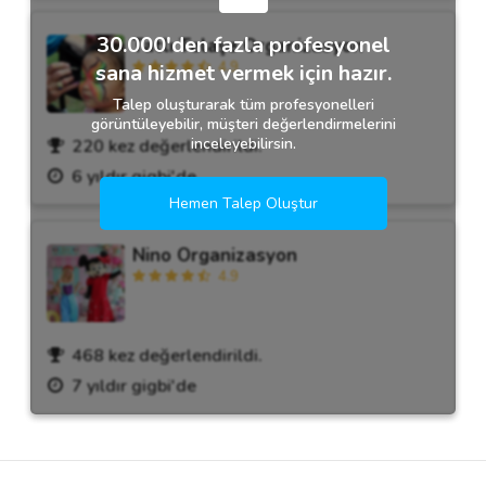
30.000'den fazla profesyonel
Tatlı Telaşe Organizasyon
4.9
sana hizmet vermek için hazır.
Talep oluşturarak tüm profesyonelleri
görüntüleyebilir, müşteri değerlendirmelerini
inceleyebilirsin.
220 kez değerlendirildi.
6 yıldır gigbi'de
Hemen Talep Oluştur
Nino Organizasyon
4.9
468 kez değerlendirildi.
7 yıldır gigbi'de