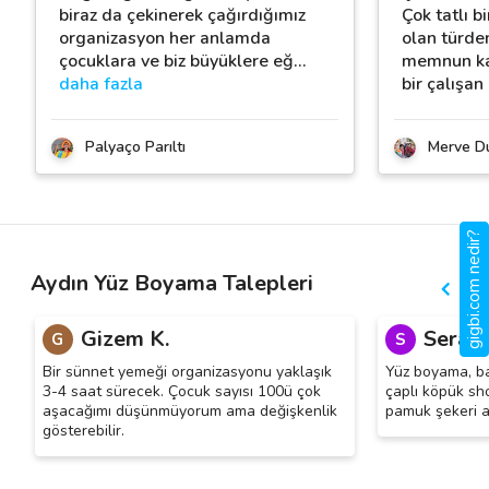
biraz da çekinerek çağırdığımız
Çok tatlı bi
organizasyon her anlamda
olan türde
çocuklara ve biz büyüklere eğ
…
memnun ka
daha fazla
bir çalışan
Palyaço Parıltı
Merve D
gigbi.com nedir?
Aydın Yüz Boyama Talepleri
Gizem K.
Serap 
G
S
Bir sünnet yemeği organizasyonu yaklaşık
Yüz boyama, ba
3-4 saat sürecek. Çocuk sayısı 100ü çok
çaplı köpük sh
aşacağımı düşünmüyorum ama değişkenlik
pamuk şekeri ar
gösterebilir.