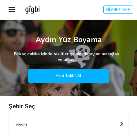
HİZMET VER
Anasayfa
Aydın Yüz Boyama
Giriş Yap
Birkaç dakika içinde teklifler gelsin, detayları mesajlaş
ve anlaş.
Kayıt Ol
Hızlı Teklif Al
Kategoriler
Şehir Seç
🎈
Biz Kimiz?
🧐
Nasıl Çalışır?
Aydın
🌟
Müşteri Değerlendirmeleri