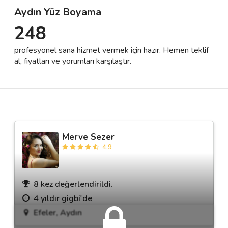
Aydın Yüz Boyama
248
Destek
profesyonel sana hizmet vermek için hazır. Hemen teklif
İletişim
al, fiyatları ve yorumları karşılaştır.
Kariyer
Blog
Merve Sezer
4.9
8 kez değerlendirildi.
4 yıldır gigbi'de
Efeler, Aydın