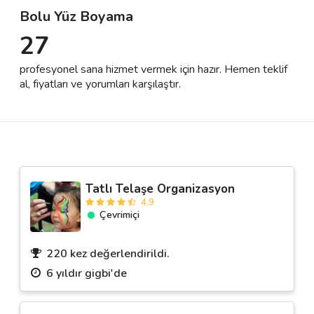
Bolu Yüz Boyama
27
Destek
profesyonel sana hizmet vermek için hazır. Hemen teklif
İletişim
al, fiyatları ve yorumları karşılaştır.
Kariyer
Blog
Tatlı Telaşe Organizasyon
4.9
Çevrimiçi
220 kez değerlendirildi.
6 yıldır gigbi'de