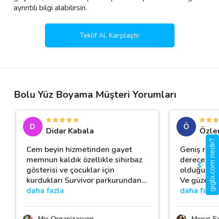
ayrıntılı bilgi alabilirsin.
Teklif Al, Karşılaştır
Bolu Yüz Boyama Müşteri Yorumları
D
Ö
Didar Kabala
Özle
gigbi.com nedir?
Cem beyin hizmetinden gayet
Geniş repe
memnun kaldık özellikle sihirbaz
derece hak
gösterisi ve çocuklar için
olduğu kad
kurdukları Survivor parkurundan
…
Ve güzel bi
daha fazla
daha fazla
Mie Organizasyon
Merve S