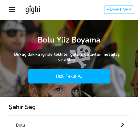
HİZMET VER
Anasayfa
Bolu Yüz Boyama
Giriş Yap
Birkaç dakika içinde teklifler gelsin, detayları mesajlaş
ve anlaş.
Kayıt Ol
Hızlı Teklif Al
Kategoriler
Şehir Seç
🎈
Biz Kimiz?
🧐
Nasıl Çalışır?
Bolu
🌟
Müşteri Değerlendirmeleri