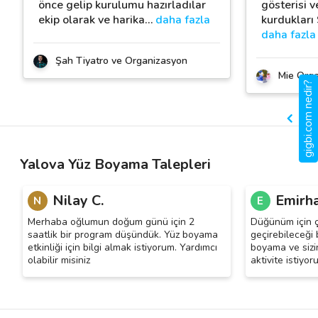
önce gelip kurulumu hazırladılar
gösterisi v
ekip olarak ve harika
…
daha fazla
kurdukları
daha fazla
Şah Tiyatro ve Organizasyon
Mie Org
gigbi.com nedir?
Yalova Yüz Boyama Talepleri
Nilay C.
Emirha
N
E
Merhaba oğlumun doğum günü için 2
Düğünüm için ç
saatlik bir program düşündük. Yüz boyama
geçirebileceği 
etkinliği için bilgi almak istiyorum. Yardımcı
boyama ve sizin
olabilir misiniz
aktivite istiyor