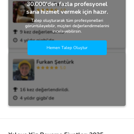
30.000'den fazla profesyonel
Merve Sezer
4.9
sana hizmet vermek için hazır.
Talep oluşturarak tüm profesyonelleri
görüntüleyebilir, müşteri değerlendirmelerini
inceleyebilirsin.
9 kez değerlendirildi.
4 yıldır gigbi'de
Hemen Talep Oluştur
Furkan Şentürk
5.0
16 kez değerlendirildi.
4 yıldır gigbi'de