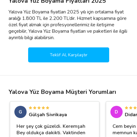
Yalova Yüz Boyama Fiyatları 2025
Yalova Yüz Boyama fiyatları 2025 yılı için ortalama fiyat
aralığı 1.800 TL ile 2.200 TL’dir. Hizmet kapsamına göre
özel fiyat almak için profesyonellerimiz ile iletişime
geçebilir, Yalova Yüz Boyama fiyatları ve paketleri ile ilgili
ayrıntılı bilgi alabilirsin.
Teklif Al, Karşılaştır
Yalova Yüz Boyama Müşteri Yorumları
G
D
Gülşah Sivrikaya
Dida
Her şey çok güzeldi. Keremşah
Cem beyin 
Bey oldukça dakikti. Vaktinden
memnun kal