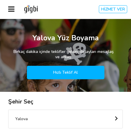
HİZMET VER
Anasayfa
Yalova Yüz Boyama
Giriş Yap
Birkaç dakika içinde teklifler gelsin, detayları mesajlaş
ve anlaş.
Kayıt Ol
Hızlı Teklif Al
Kategoriler
Şehir Seç
🎈
Biz Kimiz?
🧐
Nasıl Çalışır?
Yalova
🌟
Müşteri Değerlendirmeleri