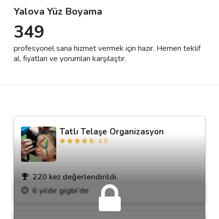
Yalova Yüz Boyama
349
Destek
profesyonel sana hizmet vermek için hazır. Hemen teklif
İletişim
al, fiyatları ve yorumları karşılaştır.
Kariyer
Blog
Tatlı Telaşe Organizasyon
4.9
220 kez değerlendirildi.
6 yıldır gigbi'de