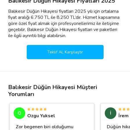
Balıkesir Düğün Hikayesi Fiyatları 2025
Balıkesir Düğün Hikayesi fiyatları 2025 yılı için ortalama
fiyat aralığı 6.750 TL ile 8.250 TL’dir. Hizmet kapsamına
göre özel fiyat almak için profesyonellerimiz ile iletişime
geçebilir, Balıkesir Düğün Hikayesi fiyatları ve paketleri
ile ilgili ayrıntılı bilgi alabilirsin.
Teklif Al, Karşılaştır
Balıkesir Düğün Hikayesi Müşteri
Yorumları
O
İ
Ozgu Yuksel
İrem
Zor begenen biri olduğumu
Düğün hika