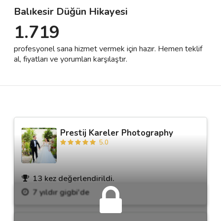
Balıkesir Düğün Hikayesi
1.719
Destek
profesyonel sana hizmet vermek için hazır. Hemen teklif
İletişim
al, fiyatları ve yorumları karşılaştır.
Kariyer
Blog
Prestij Kareler Photography
5.0
13 kez değerlendirildi.
7 yıldır gigbi'de