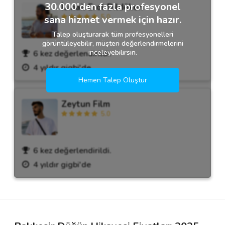
30.000'den fazla profesyonel
İsmail Erol Dildöken
5.0
sana hizmet vermek için hazır.
Talep oluşturarak tüm profesyonelleri
görüntüleyebilir, müşteri değerlendirmelerini
inceleyebilirsin.
6 kez değerlendirildi.
4 yıldır gigbi'de
Hemen Talep Oluştur
Zeytun Film
5.0
6 kez değerlendirildi.
4 yıldır gigbi'de