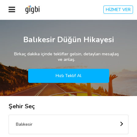
HİZMET VER
Anasayfa
Balıkesir Düğün Hikayesi
Giriş Yap
Birkaç dakika içinde teklifler gelsin, detayları mesajlaş
ve anlaş.
Kayıt Ol
Hızlı Teklif Al
Kategoriler
Şehir Seç
🎈
Biz Kimiz?
🧐
Nasıl Çalışır?
Balıkesir
🌟
Müşteri Değerlendirmeleri