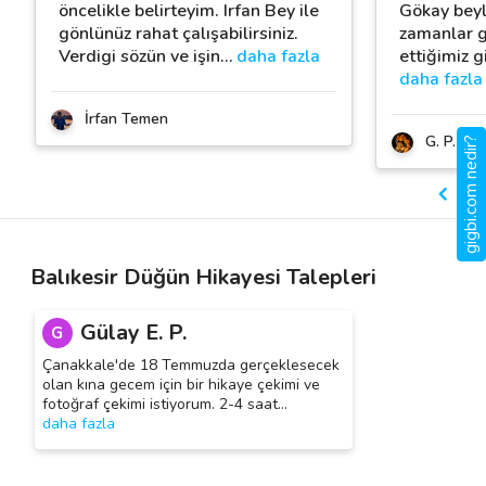
öncelikle belirteyim. Irfan Bey ile
Gökay beyle
gönlünüz rahat çalışabilirsiniz.
zamanlar g
Verdigi sözün ve işin
…
daha fazla
ettiğimiz gi
daha fazla
İrfan Temen
G. P. Ph
gigbi.com nedir?
Balıkesir Düğün Hikayesi Talepleri
Gülay E. P.
G
Çanakkale'de 18 Temmuzda gerçeklesecek
olan kına gecem için bir hikaye çekimi ve
fotoğraf çekimi istiyorum. 2-4 saat
…
daha fazla