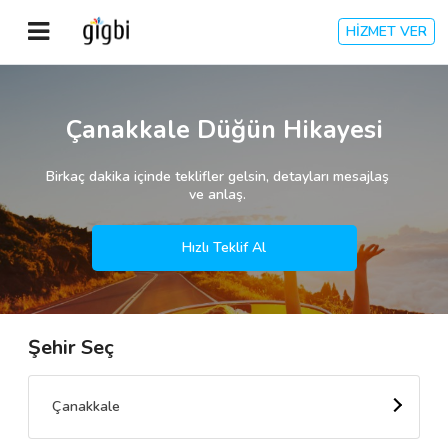
HİZMET VER
Anasayfa
Çanakkale Düğün Hikayesi
Giriş Yap
Birkaç dakika içinde teklifler gelsin, detayları mesajlaş
ve anlaş.
Kayıt Ol
Hızlı Teklif Al
Kategoriler
Şehir Seç
🎈
Biz Kimiz?
🧐
Nasıl Çalışır?
Çanakkale
🌟
Müşteri Değerlendirmeleri