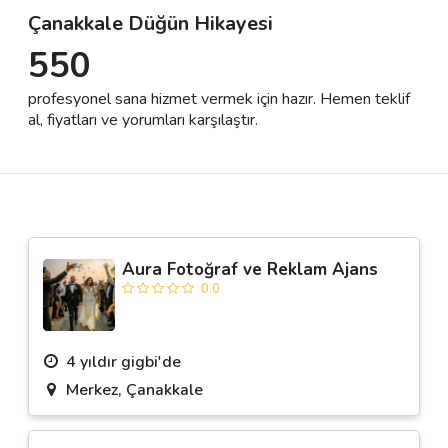
Çanakkale Düğün Hikayesi
550
Destek
profesyonel sana hizmet vermek için hazır. Hemen teklif
İletişim
al, fiyatları ve yorumları karşılaştır.
Kariyer
Blog
Aura Fotoğraf ve Reklam Ajans
0.0
4 yıldır gigbi'de
Merkez, Çanakkale