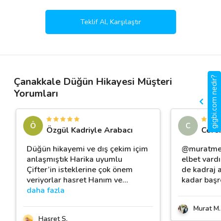
Teklif Al, Karşılaştır
gigbi.com nedir?
Çanakkale Düğün Hikayesi Müşteri
Yorumları
Ö
C
Özgül Kadriyle Arabacı
Cere
Düğün hikayemi ve dış çekim içim
@muratmeci
anlaşmıştık Harika uyumlu
elbet vard
Çifter’in isteklerine çok önem
de kadraj a
veriyorlar hasret Hanım ve
…
kadar başr
daha fazla
Murat M.
Hasret S.