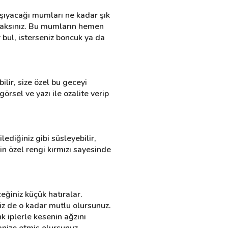
şıyacağı mumları ne kadar şık 
acaksınız. Bu mumların hemen 
 bul, isterseniz boncuk ya da 
lir, size özel bu geceyi 
rsel ve yazı ile ozalite verip 
ilediğiniz gibi süsleyebilir, 
in özel rengi kırmızı sayesinde 
eğiniz küçük hatıralar. 
iz de o kadar mutlu olursunuz. 
 iplerle kesenin ağzını 
ganize etmiş olursunuz.