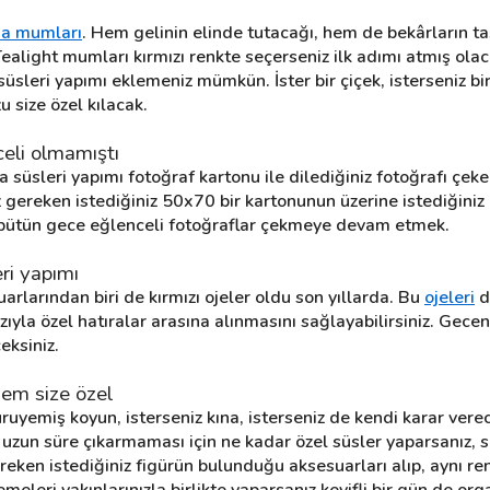
na mumları
. Hem gelinin elinde tutacağı, hem de bekârların ta
 Tealight mumları kırmızı renkte seçerseniz ilk adımı atmış ol
süsleri yapımı eklemeniz mümkün. İster bir çiçek, isterseniz bir
 size özel kılacak.
celi olmamıştı
 süsleri yapımı fotoğraf kartonu ile dilediğiniz fotoğrafı çekebi
 gereken istediğiniz 50x70 bir kartonunun üzerine istediğiniz gö
 bütün gece eğlenceli fotoğraflar çekmeye devam etmek.
eri yapımı
larından biri de kırmızı ojeler oldu son yıllarda. Bu 
ojeleri
 d
azıyla özel hatıralar arasına alınmasını sağlayabilirsiniz. Gecen
eksiniz.
hem size özel
kuruyemiş koyun, isterseniz kına, isterseniz de kendi karar verec
 uzun süre çıkarmaması için ne kadar özel süsler yaparsanız, s
ken istediğiniz figürün bulunduğu aksesuarları alıp, aynı renk
meleri yakınlarınızla birlikte yaparsanız keyifli bir gün de or