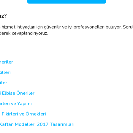
uz?
izmet ihtiyaçları için güvenilir ve iyi profesyonelleri buluyor. Soru
derek cevaplandırıyoruz.
eriler
illeri
iler
i Elbise Önerileri
rleri ve Yapımı
 Fikirleri ve Örnekleri
 Kaftan Modelleri 2017 Tasarımları