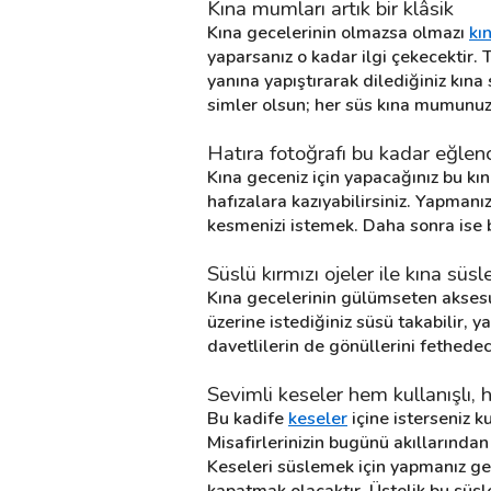
Kına mumları artık bir klâsik
Kına gecelerinin olmazsa olmazı 
kı
yaparsanız o kadar ilgi çekecektir.
Destek
yanına yapıştırarak dilediğiniz kına 
simler olsun; her süs kına mumunuzu
İletişim
Hatıra fotoğrafı bu kadar eğlen
Kariyer
Kına geceniz için yapacağınız bu kına
hafızalara kazıyabilirsiniz. Yapmanız
Blog
kesmenizi istemek. Daha sonra ise
Süslü kırmızı ojeler ile kına süsl
Kına gecelerinin gülümseten aksesuar
üzerine istediğiniz süsü takabilir, y
davetlilerin de gönüllerini fethedec
Sevimli keseler hem kullanışlı, 
Bu kadife 
keseler
 içine isterseniz 
Misafirlerinizin bugünü akıllarından
Keseleri süslemek için yapmanız gere
kapatmak olacaktır. Üstelik bu süsle