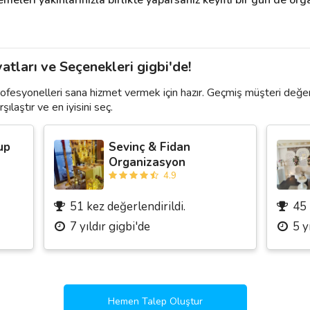
atları ve Seçenekleri gigbi'de!
rofesyonelleri sana hizmet vermek için hazır. Geçmiş müşteri değer
şılaştır ve en iyisini seç.
up
Sevinç & Fidan
Organizasyon
4.9
51 kez değerlendirildi.
45 
7 yıldır gigbi'de
5 y
Hemen Talep Oluştur