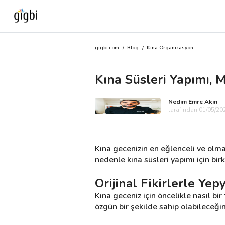
gigbi.com
/
Blog
/
Kına Organizasyon
Anasayfa
Kına Süsleri Yapımı, M
Giriş Yap
Nedim Emre Akın
Kayıt Ol
tarafından 01/05/202
Kategoriler
Kına gecenizin en eğlenceli ve olma
nedenle kına süsleri yapımı için birk
🎈
Biz Kimiz?
Orijinal Fikirlerle Yep
Kına geceniz için öncelikle nasıl bir 
🧐
Nasıl Çalışır?
özgün bir şekilde sahip olabileceğin
🌟
Müşteri Değerlendirmeleri