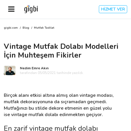
HİZMET VER
gigbi.com
/
Blog
/
Mutfak Tadilat
Anasayfa
Vintage Mutfak Dolabı Modelleri
Giriş Yap
İçin Muhteşem Fikirler
Kayıt Ol
Nedim Emre Akın
tarafından 05/05/2021 tarihinde yazıldı.
Kategoriler
Birçok alanı etkisi altına almış olan vintage modası, 
🎈
Biz Kimiz?
mutfak dekorasyonuna da sıçramadan geçmedi. 
Mutfağınızı bu stilde dekore etmenin en güzel yolu 
ise vintage mutfak dolabı edinmekten geçiyor.
🧐
Nasıl Çalışır?
En zarif vintage mutfak dolabı 
🌟
Müşteri Değerlendirmeleri