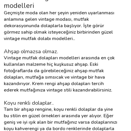
modelleri
Geçmişte moda olan her şeyin yeniden uyarlanması 
Destek
anlamına gelen vintage modası, mutfak 
dekorasyonunda dolaplarla başlıyor. İşte görür 
görmez sahip olmak isteyeceğiniz birbirinden güzel 
İletişim
vintage mutfak dolabı modelleri..
Kariyer
Ahşap olmazsa olmaz.
Vintage mutfak dolapları modelleri arasında en çok 
Blog
kullanılan malzeme hiç kuşkusuz ahşap. Eski 
fotoğraflarda da görebileceğiniz ahşap mutfak 
dolapları, mutfağa sımsıcak ve vintage bir hava 
kazandırıyor. Krem rengi ahşap dolapları tercih 
ederek mutfağınıza vintage stili kazandırabilirsiniz.
Koyu renkli dolaplar..
Tam bir ahşap rengine, koyu renkli dolaplar da yine 
bu stilin en güzel örnekleri arasında yer alıyor. Eğer 
geniş ve iyi ışık alan bir mutfağınız varsa dolaplarınızı 
koyu kahverengi ya da bordo renklerinde dolaplarla 