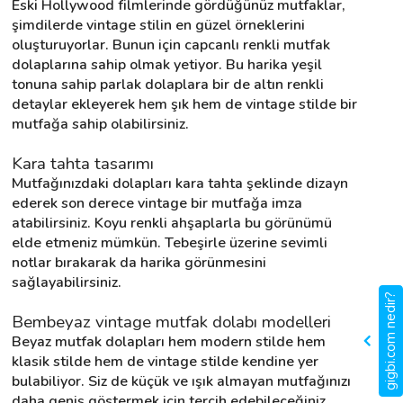
Eski Hollywood filmlerinde gördüğünüz mutfaklar, 
şimdilerde vintage stilin en güzel örneklerini 
oluşturuyorlar. Bunun için capcanlı renkli mutfak 
dolaplarına sahip olmak yetiyor. Bu harika yeşil 
tonuna sahip parlak dolaplara bir de altın renkli 
detaylar ekleyerek hem şık hem de vintage stilde bir 
mutfağa sahip olabilirsiniz.
Kara tahta tasarımı
Mutfağınızdaki dolapları kara tahta şeklinde dizayn 
ederek son derece vintage bir mutfağa imza 
atabilirsiniz. Koyu renkli ahşaplarla bu görünümü 
elde etmeniz mümkün. Tebeşirle üzerine sevimli 
notlar bırakarak da harika görünmesini 
sağlayabilirsiniz.
gigbi.com nedir?
Bembeyaz vintage mutfak dolabı modelleri
Beyaz mutfak dolapları hem modern stilde hem 
klasik stilde hem de vintage stilde kendine yer 
bulabiliyor. Siz de küçük ve ışık almayan mutfağınızı 
daha geniş göstermek için tercih edebileceğiniz 