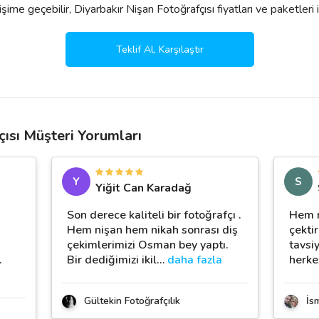
ime geçebilir, Diyarbakır Nişan Fotoğrafçısı fiyatları ve paketleri ile il
Teklif Al, Karşılaştır
çısı Müşteri Yorumları
Y
S
Yiğit Can Karadağ
Son derece kaliteli bir fotoğrafçı .
Hem n
Hem nişan hem nikah sonrası diş
çektir
çekimlerimizi Osman bey yaptı.
tavsiy
…
Bir dediğimizi ikil
…
daha fazla
herke
Gültekin Fotoğrafçılık
İsm