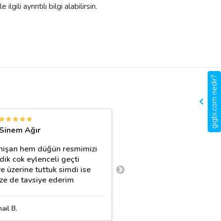
gili ayrıntılı bilgi alabilirsin.
gigbi.com nedir?
U
Sinem Ağır
Uğur Kelebek
işan hem düğün resmimizi
Nişan nikah ve düğün
dik cok eylenceli geçti
fotoğrafçılığı hizmeti al
e üzerine tuttuk simdi ise
memnun kaldim.
ze de tavsiye ederim
A. Fotoğrafçılık
ail B.