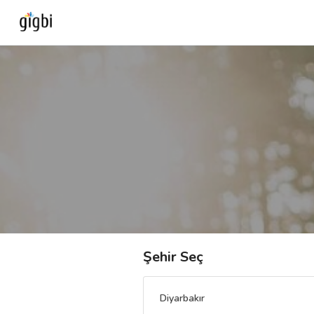
Anasayfa
Giriş Yap
Kayıt Ol
Kategoriler
🎈
Biz Kimiz?
Şehir Seç
🧐
Nasıl Çalışır?
Diyarbakır
🌟
Müşteri Değerlendirmeleri