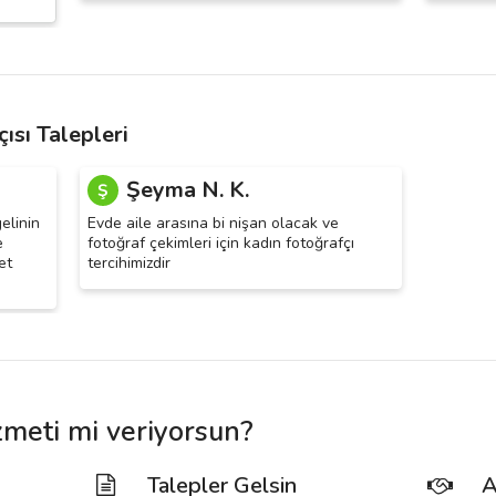
ısı Talepleri
Şeyma N. K.
Ş
elinin
Evde aile arasına bi nişan olacak ve
e
fotoğraf çekimleri için kadın fotoğrafçı
et
tercihimizdir
zmeti mi veriyorsun?
Talepler Gelsin
A