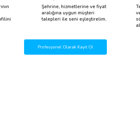
rının
Şehrine, hizmetlerine ve fiyat
T
i
aralığına uygun müşteri
v
filini
talepleri ile seni eşleştirelim.
s
al
Profesyonel Olarak Kayıt Ol