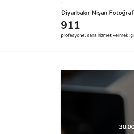
Diyarbakır Nişan Fotoğrafç
Destek
911
İletişim
profesyonel sana hizmet vermek için h
Kariyer
Blog
30.00