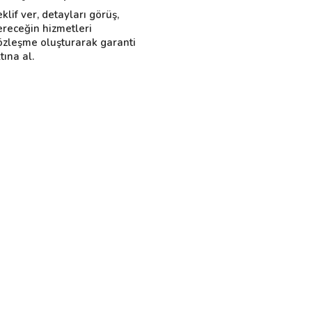
eklif ver, detayları görüş,
ereceğin hizmetleri
özleşme oluşturarak garanti
tına al.