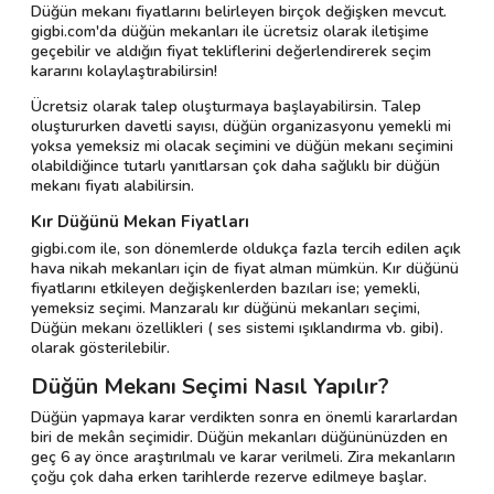
Düğün mekanı fiyatlarını belirleyen birçok değişken mevcut.
gigbi.com'da düğün mekanları ile ücretsiz olarak iletişime
geçebilir ve aldığın fiyat tekliflerini değerlendirerek seçim
kararını kolaylaştırabilirsin!
Ücretsiz olarak talep oluşturmaya başlayabilirsin. Talep
oluştururken davetli sayısı, düğün organizasyonu yemekli mi
yoksa yemeksiz mi olacak seçimini ve düğün mekanı seçimini
olabildiğince tutarlı yanıtlarsan çok daha sağlıklı bir düğün
mekanı fiyatı alabilirsin.
Kır Düğünü Mekan Fiyatları
gigbi.com ile, son dönemlerde oldukça fazla tercih edilen açık
hava nikah mekanları için de fiyat alman mümkün. Kır düğünü
fiyatlarını etkileyen değişkenlerden bazıları ise; yemekli,
yemeksiz seçimi. Manzaralı kır düğünü mekanları seçimi,
Düğün mekanı özellikleri ( ses sistemi ışıklandırma vb. gibi).
olarak gösterilebilir.
Düğün Mekanı Seçimi Nasıl Yapılır?
Düğün yapmaya karar verdikten sonra en önemli kararlardan
biri de mekân seçimidir. Düğün mekanları düğününüzden en
geç 6 ay önce araştırılmalı ve karar verilmeli. Zira mekanların
çoğu çok daha erken tarihlerde rezerve edilmeye başlar.