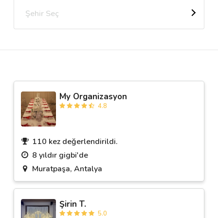
Şehir Seç
Destek
İletişim
Kariyer
My Organizasyon
Blog
4.8
110 kez değerlendirildi.
8 yıldır gigbi'de
Muratpaşa, Antalya
Şirin T.
5.0