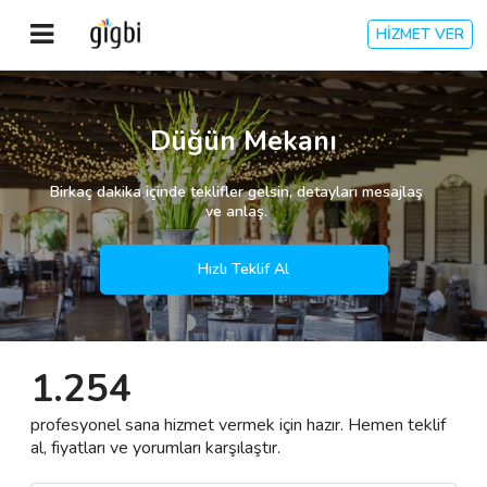
HİZMET VER
Anasayfa
Düğün Mekanı
Giriş Yap
Birkaç dakika içinde teklifler gelsin, detayları mesajlaş
ve anlaş.
Kayıt Ol
Hızlı Teklif Al
Kategoriler
1.254
🎈
Biz Kimiz?
profesyonel sana hizmet vermek için hazır. Hemen teklif
🧐
Nasıl Çalışır?
al, fiyatları ve yorumları karşılaştır.
🌟
Müşteri Değerlendirmeleri