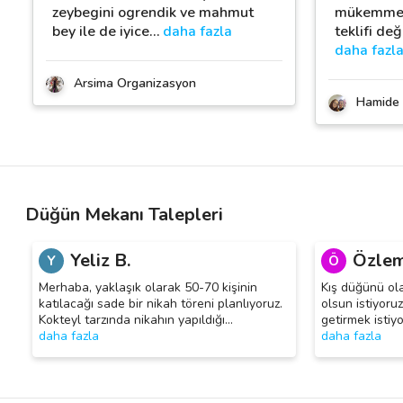
zeybegini ogrendik ve mahmut
mükemmeld
bey ile de iyice
…
daha fazla
teklifi değ
daha fazl
Arsima Organizasyon
Hamide 
Düğün Mekanı Talepleri
Yeliz B.
Özlem
Y
Ö
Merhaba, yaklaşık olarak 50-70 kişinin
Kış düğünü ol
katılacağı sade bir nikah töreni planlıyoruz.
olsun istiyoru
Kokteyl tarzında nikahın yapıldığı
…
getirmek isti
daha fazla
daha fazla