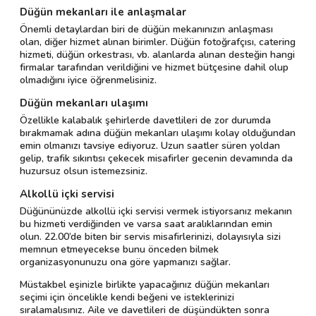
Düğün mekanları ile anlaşmalar
Önemli detaylardan biri de düğün mekanınızın anlaşması
olan, diğer hizmet alınan birimler. Düğün fotoğrafçısı, catering
hizmeti, düğün orkestrası, vb. alanlarda alınan desteğin hangi
firmalar tarafından verildiğini ve hizmet bütçesine dahil olup
olmadığını iyice öğrenmelisiniz.
Düğün mekanları ulaşımı
Özellikle kalabalık şehirlerde davetlileri de zor durumda
bırakmamak adına düğün mekanları ulaşımı kolay olduğundan
emin olmanızı tavsiye ediyoruz. Uzun saatler süren yoldan
gelip, trafik sıkıntısı çekecek misafirler gecenin devamında da
huzursuz olsun istemezsiniz.
Alkollü içki servisi
Düğününüzde alkollü içki servisi vermek istiyorsanız mekanın
bu hizmeti verdiğinden ve varsa saat aralıklarından emin
olun. 22.00’de biten bir servis misafirlerinizi, dolayısıyla sizi
memnun etmeyecekse bunu önceden bilmek
organizasyonunuzu ona göre yapmanızı sağlar.
Müstakbel eşinizle birlikte yapacağınız düğün mekanları
seçimi için öncelikle kendi beğeni ve isteklerinizi
sıralamalısınız. Aile ve davetlileri de düşündükten sonra