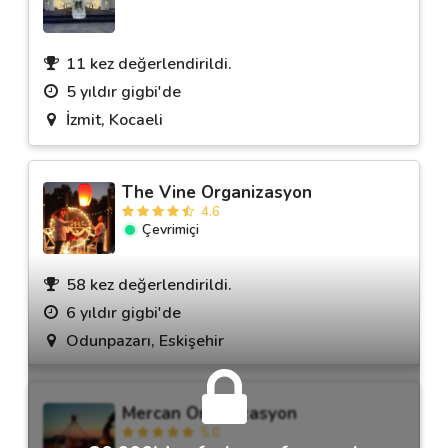
11 kez değerlendirildi.
5 yıldır gigbi'de
İzmit, Kocaeli
The Vine Organizasyon
4.6
Çevrimiçi
58 kez değerlendirildi.
6 yıldır gigbi'de
Odunpazarı, Eskişehir
Mercan Organizasyon
5.0