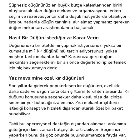
Şüphesiz düğününüz en büyük bütçe kalemlerinden birini
oluşturacak olan düğün mekanı ve organizasyonu, erken
seçim ve rezervasyonlar daha düşük maliyetlerde olabiliyor.
İşte bu nedenle düğün tarihinizi alır almaz yapmanız gereken
düğün mekanları araştırmalarına başlamak.
Nasıl Bir Düğün İstediğinize Karar Verin
Düğününüzü bir otelde mi yapmak istiyorsunuz; yoksa bir
kumsalda mı? Kır düğünü mü tercih ediyorsunuz; yoksa
meşhur tarihi mekanlarda mı? Kararınıza göre düğün
mekanları seçeneklerini bir an önce değerlendirip ilerlemek
için hiç beklemeyin deriz.
Yaz mevsimine özel kır düğünleri
Son yıllarda giderek popülerleşen kır düğünleri, özellikle
daha sade ve özgün tarzı olan çiftlerin tercihleri arasında. Kır
düğünü konusunda seçenekler daha kısıtlı olsa da içinize
sinen bir yer bulacağınıza eminiz. Zira mekanlar çiftlerin
istediği konsept ve hizmeti dışarıdan alarak özel bir paket
sunabiliyor.
Tabii bu, operasyonel desteğin dışarıdan alınması anlamına
geldiği için kimi zaman bütçeyi de artırabiliyor. Seçiminizi
yaparken bunu da göz önünde bulundurmanızda fayda var.