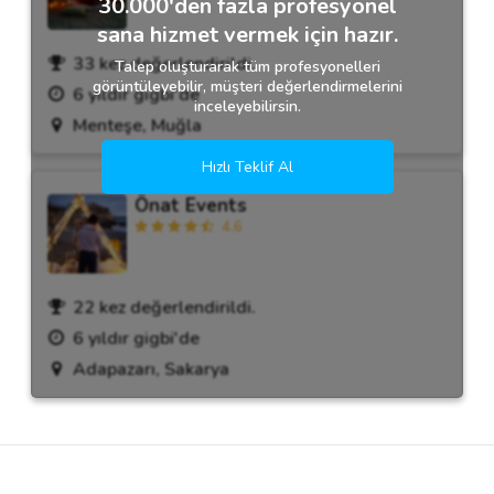
30.000'den fazla profesyonel
sana hizmet vermek için hazır.
33 kez değerlendirildi.
Talep oluşturarak tüm profesyonelleri
görüntüleyebilir, müşteri değerlendirmelerini
6 yıldır gigbi'de
inceleyebilirsin.
Menteşe, Muğla
Hızlı Teklif Al
Önat Events
4.6
22 kez değerlendirildi.
6 yıldır gigbi'de
Adapazarı, Sakarya