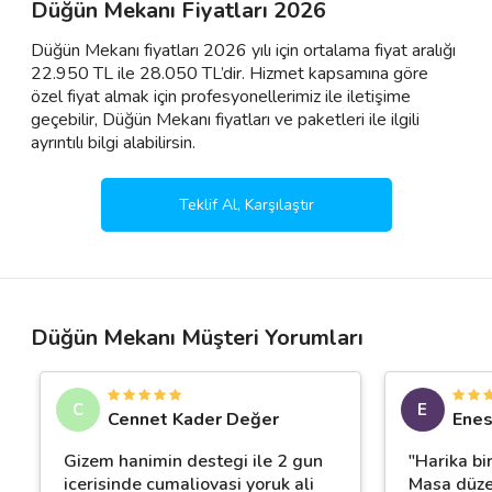
Düğün Mekanı Fiyatları 2026
Düğün Mekanı fiyatları 2026 yılı için ortalama fiyat aralığı
22.950 TL ile 28.050 TL’dir. Hizmet kapsamına göre
özel fiyat almak için profesyonellerimiz ile iletişime
geçebilir, Düğün Mekanı fiyatları ve paketleri ile ilgili
ayrıntılı bilgi alabilirsin.
Teklif Al, Karşılaştır
Düğün Mekanı Müşteri Yorumları
C
E
Cennet Kader Değer
Enes
Gizem hanimin destegi ile 2 gun
"Harika bi
icerisinde cumaliovasi yoruk ali
Masa düze