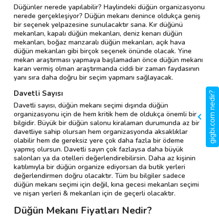
Düğünler nerede yapılabilir? Haylindeki düğün organizasyonu
nerede gerçekleşiyor? Düğün mekanı denince oldukça geniş
bir seçenek yelpazesine sunulacaktır sana. Kır düğünü
mekanları, kapalı düğün mekanları, deniz kenarı düğün
mekanları, boğaz manzaralı düğün mekanları, açık hava
düğün mekanları gibi birçok seçenek önünde olacak. Yine
mekan araştırması yapmaya başlamadan önce düğün mekanı
kararı vermiş olman araştırmanda ciddi bir zaman faydasının
yanı sıra daha doğru bir seçim yapmanı sağlayacak.
Davetli Sayısı
gigbi.com nedir?
Davetli sayısı, düğün mekanı seçimi dışında düğün
organizasyonu için de hem kritik hem de oldukça önemli bir
bilgidir. Büyük bir düğün salonu kiralaman durumunda az bir
davetliye sahip olursan hem organizasyonda aksaklıklar
olabilir hem de gereksiz yere çok daha fazla bir ödeme
yapmış olursun. Davetli sayın çok fazlaysa daha büyük
salonları ya da otelleri değerlendirebilirsin. Daha az kişinin
katılımıyla bir düğün organize ediyorsan da butik yerleri
değerlendirmen doğru olacaktır. Tüm bu bilgiler sadece
düğün mekanı seçimi için değil, kına gecesi mekanları seçimi
ve nişan yerleri & mekanları için de geçerli olacaktır.
Düğün Mekanı Fiyatları Nedir?