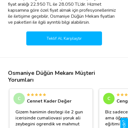
fiyat aralığı 22.950 TL ile 28.050 TL’dir. Hizmet
kapsamına göre özel fiyat almak için profesyonellerimiz
ile iletişime geçebilir, Osmaniye Düğün Mekanı fiyatları
ve paketleri ile ilgili ayrıntılı bilgi alabilirsin.
Teklif Al, Karşılaştır
Osmaniye Düğün Mekanı Müşteri
Yorumları
C
C
Cennet Kader Değer
Cengi
Gizem hanimin destegi ile 2 gun
Biz sadece
icerisinde cumaliovasi yoruk ali
ama öğrend
zeybegini ogrendik ve mahmut
eğitimi de 