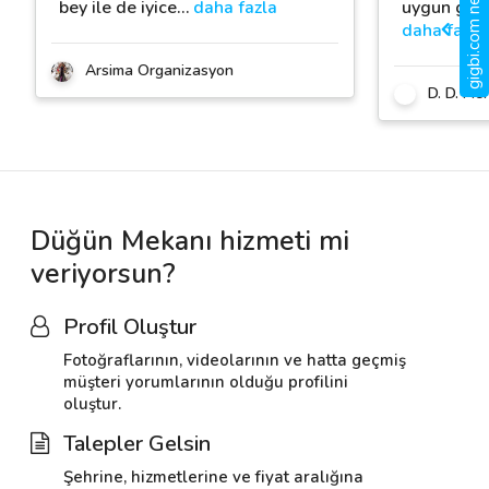
gigbi.com nedir?
bey ile de iyice
…
daha fazla
uygun gün 
daha fazla
Arsima Organizasyon
D. D. Mer
Düğün Mekanı hizmeti mi
veriyorsun?
Profil Oluştur
Fotoğraflarının, videolarının ve hatta geçmiş
müşteri yorumlarının olduğu profilini
oluştur.
Talepler Gelsin
Şehrine, hizmetlerine ve fiyat aralığına