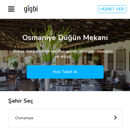
HİZMET VER
Anasayfa
Osmaniye Düğün Mekanı
Giriş Yap
Birkaç dakika içinde teklifler gelsin, detayları mesajlaş
ve anlaş.
Kayıt Ol
Hızlı Teklif Al
Kategoriler
Şehir Seç
🎈
Biz Kimiz?
🧐
Nasıl Çalışır?
Osmaniye
🌟
Müşteri Değerlendirmeleri