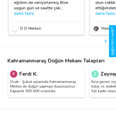
eğitimi de veriyorlarmış Bize
olun cokkk
uygun gün ve saatte çok
…
ettiğimden
daha fazla
daha fazla
D. D. Merkezi
Mavi Emo
gigbi.com nedir?
Kahramanmaraş Düğün Mekanı Talepleri
Ferdi K.
Zeyne
F
Z
Ocak - Şubat aylarında Kahramanmaraş
Kına gecesi or
Merkez de düğün yapmayı düşünüyoruz.
kızlar vs olabi
Kapasite 500-600 civarında.
full kadın olav