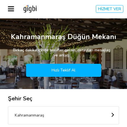
HİZMET VER
Anasayfa
Kahramanmaraş Düğün Mekanı
Giriş Yap
Birkaç dakika içinde teklifler gelsin, detayları mesajlaş
ve anlaş.
Kayıt Ol
Hızlı Teklif Al
Kategoriler
Şehir Seç
🎈
Biz Kimiz?
🧐
Nasıl Çalışır?
Kahramanmaraş
🌟
Müşteri Değerlendirmeleri