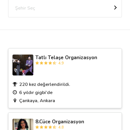
Şehir Seç
Destek
İletişim
Kariyer
Tatlı Telaşe Organizasyon
Blog
4.9
220 kez değerlendirildi.
6 yıldır gigbi'de
Çankaya, Ankara
8.Cüce Organizasyon
4.8