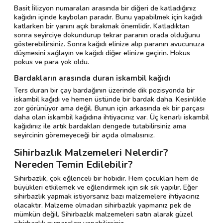
Basit İilizyon numaraları arasında bir diğeri de katladığınız
kağıdın içinde kaybolan paradır. Bunu yapabilmek için kağıdı
katlarken bir yanını açık bırakmak önemlidir. Katladıktan
sonra seyirciye dokundurup tekrar paranın orada olduğunu
gösterebilirsiniz. Sonra kağıdı elinize alıp paranın avucunuza
düşmesini sağlayın ve kağıdı diğer elinize geçirin. Hokus
pokus ve para yok oldu.
Bardakların arasında duran iskambil kağıdı
Ters duran bir çay bardağının üzerinde dik pozisyonda bir
iskambil kağıdı ve hemen üstünde bir bardak daha. Kesinlikle
zor görünüyor ama değil. Bunun için arkasında ek bir parçası
daha olan iskambil kağıdına ihtiyacınız var. Üç kenarlı iskambil
kağıdınız ile artık bardakları dengede tutabilirsiniz ama
seyircinin göremeyeceği bir açıda olmalısınız.
Sihirbazlık Malzemeleri Nelerdir?
Nereden Temin Edilebilir?
Sihirbazlık, çok eğlenceli bir hobidir. Hem çocukları hem de
büyükleri etkilemek ve eğlendirmek için sık sık yapılır. Eğer
sihirbazlık yapmak istiyorsanız bazı malzemelere ihtiyacınız
olacaktır. Malzeme olmadan sihirbazlık yapmanız pek de
mümkün değil. Sihirbazlık malzemeleri satın alarak güzel