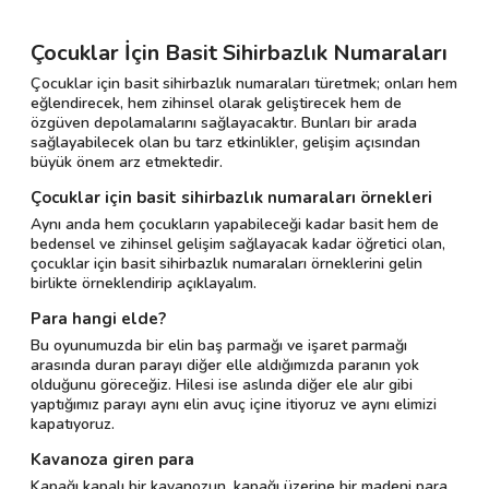
Çocuklar İçin Basit Sihirbazlık Numaraları
Çocuklar için basit sihirbazlık numaraları türetmek; onları hem
eğlendirecek, hem zihinsel olarak geliştirecek hem de
özgüven depolamalarını sağlayacaktır. Bunları bir arada
sağlayabilecek olan bu tarz etkinlikler, gelişim açısından
büyük önem arz etmektedir.
Çocuklar için basit sihirbazlık numaraları örnekleri
Aynı anda hem çocukların yapabileceği kadar basit hem de
bedensel ve zihinsel gelişim sağlayacak kadar öğretici olan,
çocuklar için basit sihirbazlık numaraları örneklerini gelin
birlikte örneklendirip açıklayalım.
Para hangi elde?
Bu oyunumuzda bir elin baş parmağı ve işaret parmağı
arasında duran parayı diğer elle aldığımızda paranın yok
olduğunu göreceğiz. Hilesi ise aslında diğer ele alır gibi
yaptığımız parayı aynı elin avuç içine itiyoruz ve aynı elimizi
kapatıyoruz.
Kavanoza giren para
Kapağı kapalı bir kavanozun, kapağı üzerine bir madeni para