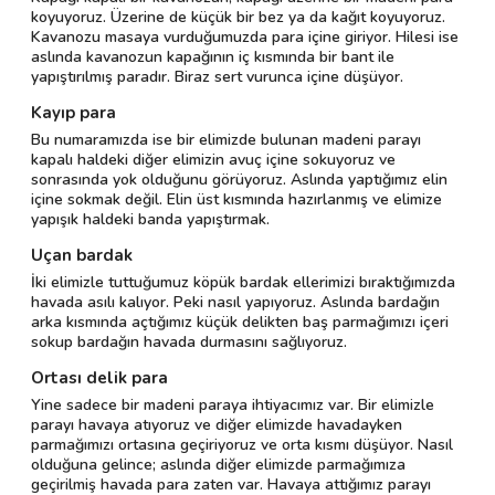
koyuyoruz. Üzerine de küçük bir bez ya da kağıt koyuyoruz.
Kavanozu masaya vurduğumuzda para içine giriyor. Hilesi ise
aslında kavanozun kapağının iç kısmında bir bant ile
yapıştırılmış paradır. Biraz sert vurunca içine düşüyor.
Kayıp para
Bu numaramızda ise bir elimizde bulunan madeni parayı
kapalı haldeki diğer elimizin avuç içine sokuyoruz ve
sonrasında yok olduğunu görüyoruz. Aslında yaptığımız elin
içine sokmak değil. Elin üst kısmında hazırlanmış ve elimize
yapışık haldeki banda yapıştırmak.
Uçan bardak
İki elimizle tuttuğumuz köpük bardak ellerimizi bıraktığımızda
havada asılı kalıyor. Peki nasıl yapıyoruz. Aslında bardağın
arka kısmında açtığımız küçük delikten baş parmağımızı içeri
sokup bardağın havada durmasını sağlıyoruz.
Ortası delik para
Yine sadece bir madeni paraya ihtiyacımız var. Bir elimizle
parayı havaya atıyoruz ve diğer elimizde havadayken
parmağımızı ortasına geçiriyoruz ve orta kısmı düşüyor. Nasıl
olduğuna gelince; aslında diğer elimizde parmağımıza
geçirilmiş havada para zaten var. Havaya attığımız parayı