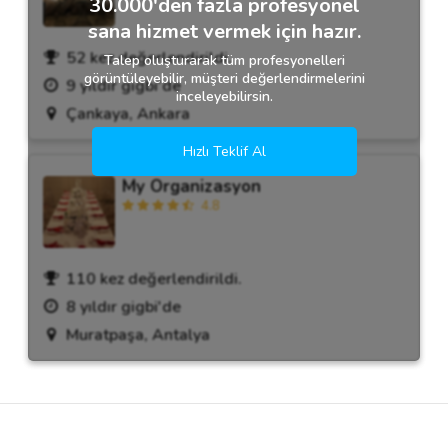
30.000'den fazla profesyonel
sana hizmet vermek için hazır.
52 kez değerlendirildi.
Talep oluşturarak tüm profesyonelleri
görüntüleyebilir, müşteri değerlendirmelerini
9 yıldır gigbi'de
inceleyebilirsin.
Çankaya, Ankara
Hızlı Teklif Al
My Organizasyon
4.8
110 kez değerlendirildi.
8 yıldır gigbi'de
Muratpaşa, Antalya