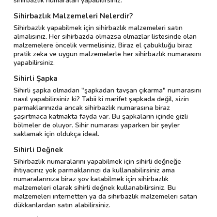
sihirbazlık numaraları yapabilirsiniz.
Sihirbazlık Malzemeleri Nelerdir?
Sihirbazlık yapabilmek için sihirbazlık malzemeleri satın
almalısınız. Her sihirbazda olmazsa olmazlar listesinde olan
malzemelere öncelik vermelisiniz. Biraz el çabukluğu biraz
pratik zeka ve uygun malzemelerle her sihirbazlık numarasını
yapabilirsiniz.
Sihirli Şapka
Sihirli şapka olmadan "şapkadan tavşan çıkarma" numarasını
nasıl yapabilirsiniz ki? Tabii ki marifet şapkada değil, sizin
parmaklarınızda ancak sihirbazlık numarasına biraz
şaşırtmaca katmakta fayda var. Bu şapkaların içinde gizli
bölmeler de oluyor. Sihir numarası yaparken bir şeyler
saklamak için oldukça ideal.
Sihirli Değnek
Sihirbazlık numaralarını yapabilmek için sihirli değneğe
ihtiyacınız yok parmaklarınızı da kullanabilirsiniz ama
numaralarınıza biraz şov katabilmek için sihirbazlık
malzemeleri olarak sihirli değnek kullanabilirsiniz. Bu
malzemeleri internetten ya da sihirbazlık malzemeleri satan
dükkanlardan satın alabilirsiniz.