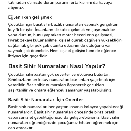
tutmadan elimizde duran paranın orta kısmını da havaya
atıyoruz.
Eğlenirken gelişmek
Çocuklar için basit sihirbazlık numaraları yapmak gerçekten
keyifli bir iştir. İnsanların dikkatini çekmek ve şaşırtmak bir
yana dursun, bunu yaparken motor becerilerin gelişmesi,
kıvrak zekayı kullanabilme, kişisel olarak özgüven yüksekliğini
sağlamak gibi pek çok olumlu etkisinin de olduğunu var
saymak çok önemlidir. Hem kişisel gelişim hem de eğlence
ihtiyacı için geçerlidir.
Basit Sihir Numaraları Nasıl Yapılır?
Çocuklar sihirbazları çok severler ve etkileyici bulurlar.
Sihirbazların en kolay numaraları bile onları şaşırtmak için
yeterlidir. Basit sihir numaraları öğrenerek çocukları
şaşırtabilir ve onlara eğlenceli zamanlar yaşatabilirsiniz.
Basit Sihir Numaraları İçin Öneriler
Basit sihir numaraları her yaştan insanın kolayca yapabileceği
numaralardır. Basit sihir numaraları öncesinde biraz pratik
yaparsanız el çabukluğunuzu da geliştirebilirsiniz. Basit sihir
numaraları öğrendiğinizde çocuğunuz hileleri öğrenmek için
can atacaktır.