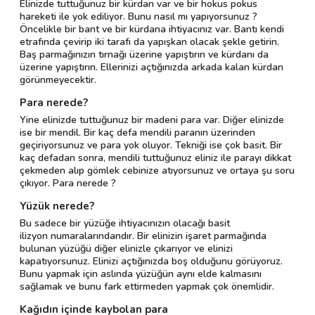
Elinizde tuttuğunuz bir kürdan var ve bir hokus pokus
hareketi ile yok ediliyor. Bunu nasıl mı yapıyorsunuz ?
Öncelikle bir bant ve bir kürdana ihtiyacınız var. Bantı kendi
etrafında çevirip iki tarafı da yapışkan olacak şekle getirin.
Baş parmağınızın tırnağı üzerine yapıştırın ve kürdanı da
üzerine yapıştırın. Ellerinizi açtığınızda arkada kalan kürdan
görünmeyecektir.
Para nerede?
Yine elinizde tuttuğunuz bir madeni para var. Diğer elinizde
ise bir mendil. Bir kaç defa mendili paranın üzerinden
geçiriyorsunuz ve para yok oluyor. Tekniği ise çok basit. Bir
kaç defadan sonra, mendili tuttuğunuz eliniz ile parayı dikkat
çekmeden alıp gömlek cebinize atıyorsunuz ve ortaya şu soru
çıkıyor. Para nerede ?
Yüzük nerede?
Bu sadece bir yüzüğe ihtiyacınızın olacağı basit
ilizyon numaralarındandır. Bir elinizin işaret parmağında
bulunan yüzüğü diğer elinizle çıkarıyor ve elinizi
kapatıyorsunuz. Elinizi açtığınızda boş olduğunu görüyoruz.
Bunu yapmak için aslında yüzüğün aynı elde kalmasını
sağlamak ve bunu fark ettirmeden yapmak çok önemlidir.
Kağıdın içinde kaybolan para