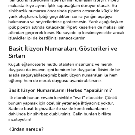
İpin ucunu izleyicilerinizden birinin tutmasını isteyin. Pipeti
makasla ikiye ayırın. İplik sapasağlam duruyor olacak. Bu
sihirbazlık numarası öncesinde pipetin ortasında küçük bir
yarık oluşturun. İpliği geçirdikten sonra yarığın aşağıya
bakmasına ve seyircilerinize göstermeyin. Yarık aşağıdayken
iplik pipetin altında kalacaktır. Pipeti keserken de makası ipin
altından geçirerek kesin. Bu sayede ip kesilmeyecektir ancak
izleyiciler ipi de kestiğinizi sanacaklardır.
Basit İlizyon Numaraları, Gösterileri ve
Sırları
Küçük eğlencelerle mutlu olabilen insanlarız ve merak
duygusu da insanın içini kemiren bir duygudur. İkisini de bir
arada sağlayabileceğimiz basit ilizyon numaraları ile hem
eğlenip hem de merak duygusu uyandırabilirsiniz.
Basit İlizyon Numaralarını Herkes Yapabilir mi?
İlk olarak bunun cevabı kesinlikle “evet” olacaktır. Çünkü
bunları yapmak için özel bir yeteneğe ihtiyacınız yoktur.
Sadece basit teçhizatlar ile siz de kendi imkanlarınız
dahilinde bir sihirbaz olabilirsiniz. Gelin bunları birlikte
inceleyelim!
Kürdan nerede?