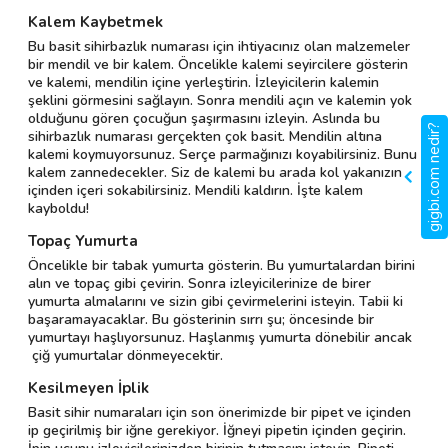
Kalem Kaybetmek
Bu basit sihirbazlık numarası için ihtiyacınız olan malzemeler
bir mendil ve bir kalem. Öncelikle kalemi seyircilere gösterin
ve kalemi, mendilin içine yerleştirin. İzleyicilerin kalemin
şeklini görmesini sağlayın. Sonra mendili açın ve kalemin yok
olduğunu gören çocuğun şaşırmasını izleyin. Aslında bu
gigbi.com nedir?
sihirbazlık numarası gerçekten çok basit. Mendilin altına
kalemi koymuyorsunuz. Serçe parmağınızı koyabilirsiniz. Bunu
kalem zannedecekler. Siz de kalemi bu arada kol yakanızın
içinden içeri sokabilirsiniz. Mendili kaldırın. İşte kalem
kayboldu!
Topaç Yumurta
Öncelikle bir tabak yumurta gösterin. Bu yumurtalardan birini
alın ve topaç gibi çevirin. Sonra izleyicilerinize de birer
yumurta almalarını ve sizin gibi çevirmelerini isteyin. Tabii ki
başaramayacaklar. Bu gösterinin sırrı şu; öncesinde bir
yumurtayı haşlıyorsunuz. Haşlanmış yumurta dönebilir ancak
çiğ yumurtalar dönmeyecektir.
Kesilmeyen İplik
Basit sihir numaraları için son önerimizde bir pipet ve içinden
ip geçirilmiş bir iğne gerekiyor. İğneyi pipetin içinden geçirin.