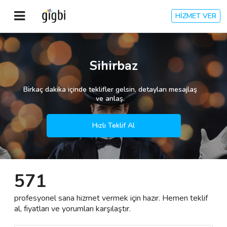
HİZMET VER
Anasayfa
Sihirbaz
Giriş Yap
Birkaç dakika içinde teklifler gelsin, detayları mesajlaş
ve anlaş.
Kayıt Ol
Hızlı Teklif Al
Kategoriler
571
🎈
Biz Kimiz?
profesyonel sana hizmet vermek için hazır. Hemen teklif
🧐
Nasıl Çalışır?
al, fiyatları ve yorumları karşılaştır.
🌟
Müşteri Değerlendirmeleri