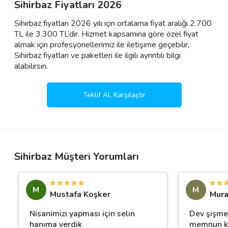
Sihirbaz Fiyatları 2026
Sihirbaz fiyatları 2026 yılı için ortalama fiyat aralığı 2.700
TL ile 3.300 TL’dir. Hizmet kapsamına göre özel fiyat
almak için profesyonellerimiz ile iletişime geçebilir,
Sihirbaz fiyatları ve paketleri ile ilgili ayrıntılı bilgi
alabilirsin.
Teklif Al, Karşılaştır
Sihirbaz Müşteri Yorumları
M
M
Mustafa Koşker
Mura
Nisanimizi yapması için selin
Dev şişme 
hanıma verdik
memnun kal