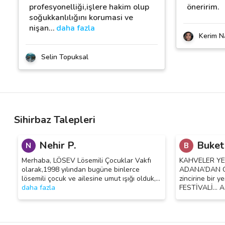
profesyonelliği,işlere hakim olup
öneririm.
soğukkanlılığını korumasi ve
nişan
…
daha fazla
Kerim Na
Selin Topuksal
Sihirbaz Talepleri
Nehir P.
Buket
N
B
Merhaba, LÖSEV Lösemili Çocuklar Vakfı
KAHVELER YE
olarak,1998 yılından bugüne binlerce
ADANA’DAN GE
lösemili çocuk ve ailesine umut ışığı olduk,
…
zincirine bir 
daha fazla
FESTİVALİ… A