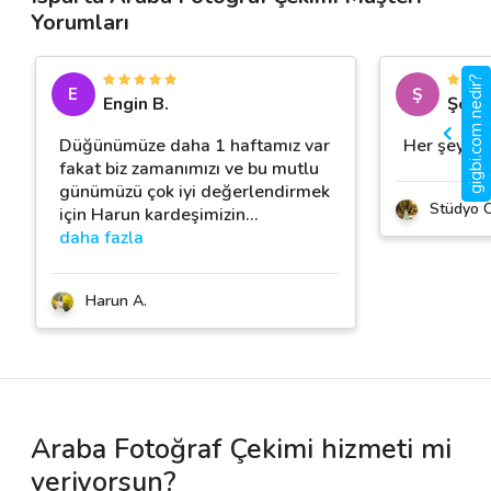
Yorumları
gigbi.com nedir?
E
Ş
Engin B.
Şeym
Düğünümüze daha 1 haftamız var
Her şey har
fakat biz zamanımızı ve bu mutlu
günümüzü çok iyi değerlendirmek
Stüdyo 
için Harun kardeşimizin
…
daha fazla
Harun A.
Araba Fotoğraf Çekimi hizmeti mi
veriyorsun?