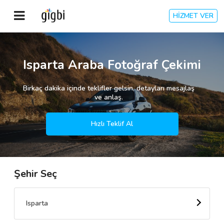
HİZMET VER
Anasayfa
Isparta Araba Fotoğraf Çekimi
Giriş Yap
Birkaç dakika içinde teklifler gelsin, detayları mesajlaş
ve anlaş.
Kayıt Ol
Hızlı Teklif Al
Kategoriler
Şehir Seç
🎈
Biz Kimiz?
🧐
Nasıl Çalışır?
Isparta
🌟
Müşteri Değerlendirmeleri