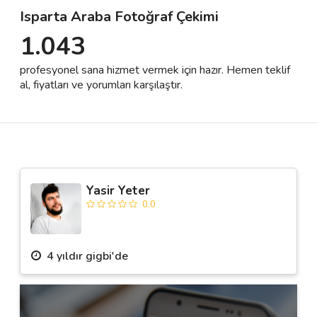
Isparta Araba Fotoğraf Çekimi
1.043
Destek
profesyonel sana hizmet vermek için hazır. Hemen teklif
İletişim
al, fiyatları ve yorumları karşılaştır.
Kariyer
Blog
Yasir Yeter
0.0
4 yıldır gigbi'de