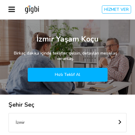
HİZMET VER
Anasayfa
İzmir Yaşam Koçu
Giriş Yap
Birkaç dakika içinde teklifler gelsin, detayları mesajlaş
ve anlaş.
Kayıt Ol
Hızlı Teklif Al
Kategoriler
Şehir Seç
🎈
Biz Kimiz?
🧐
Nasıl Çalışır?
İzmir
🌟
Müşteri Değerlendirmeleri