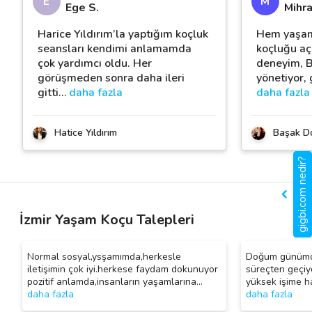
E
M
Ege S.
Mihra
Harice Yıldırım’la yaptığım koçluk
Hem yaşam 
seansları kendimi anlamamda
koçluğu açi
çok yardımcı oldu. Her
deneyim, B
görüşmeden sonra daha ileri
yönetiyor, 
gitti
…
daha fazla
daha fazla
Hatice Yıldırım
Başak D
gigbi.com nedir?
İzmir Yaşam Koçu Talepleri
Normal sosyal,ysşamımda,herkesle
Doğum günümde 
iletişimin çok iyi.herkese faydam dokunuyor
süreçten geçi
pozitif anlamda,insanların yaşamlarına
…
yüksek işime h
daha fazla
daha fazla