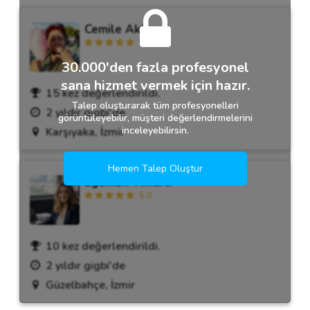
Cemile Aktan
5.0
30.000'den fazla profesyonel
sana hizmet vermek için hazır.
15 kez değerlendirildi.
Talep oluşturarak tüm profesyonelleri
2 yıldır gigbi'de
görüntüleyebilir, müşteri değerlendirmelerini
inceleyebilirsin.
Karşıyaka, İzmir
Hemen Talep Oluştur
Egemen Timarlı
5.0
10 kez değerlendirildi.
2 yıldır gigbi'de
Güzelbahçe, İzmir