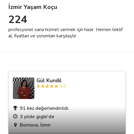
İzmir Yaşam Koçu
224
Destek
profesyonel sana hizmet vermek için hazır. Hemen teklif
İletişim
al, fiyatları ve yorumları karşılaştır.
Kariyer
Blog
Gül Kundil
5.0
91 kez değerlendirildi.
3 yıldır gigbi'de
Bornova, İzmir