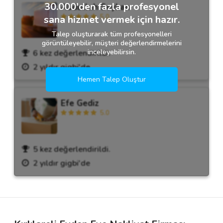
30.000'den fazla profesyonel
Abdullah Soykan
5.0
sana hizmet vermek için hazır.
Talep oluşturarak tüm profesyonelleri
görüntüleyebilir, müşteri değerlendirmelerini
inceleyebilirsin.
6 kez değerlendirildi.
2 yıldır gigbi'de
Hemen Talep Oluştur
Efe Gediz
5.0
5 kez değerlendirildi.
2 yıldır gigbi'de