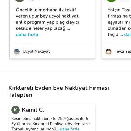
Öncelik le merhaba ilk teklif
Yalçın Taşı
veren ugur bey ucyol nakliyat
firmasına 
anlık program yapıp açıklayıcı
eşyalarımı
sekılde neler yapılacağı
…
olmadan so
daha fazla
taşıdı
…
dah
Üçyol Nakliyat
Fevzi Yal
Kırklareli Evden Eve Nakliyat Firması
Talepleri
Kamil C.
K
Kesin olmamakla birlikte 25 Ağustos ile 5
Eylül arası, Kırklareli Pehlivanköy den İzmir
Torbalı Ayrancılar İnönü
…
daha fazla