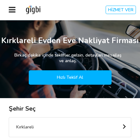
HİZMET VER
Anasayfa
Kırklareli Evden Eve Nakliyat Firması
Giriş Yap
Birkaç dakika içinde teklifler gelsin, detayları mesajlaş
ve anlaş.
Kayıt Ol
Hızlı Teklif Al
Kategoriler
Şehir Seç
🎈
Biz Kimiz?
🧐
Nasıl Çalışır?
Kırklareli
🌟
Müşteri Değerlendirmeleri