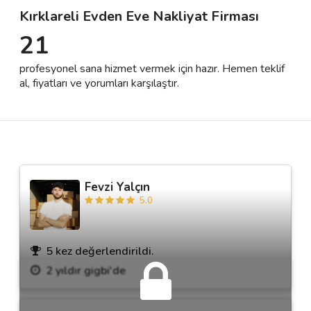
Kırklareli Evden Eve Nakliyat Firması
21
Destek
profesyonel sana hizmet vermek için hazır. Hemen teklif
İletişim
al, fiyatları ve yorumları karşılaştır.
Kariyer
Blog
Fevzi Yalçın
5.0
5 kez değerlendirildi.
2 yıldır gigbi'de