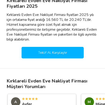
Kırklareli Evden Eve Nakliyat Firması
Fiyatları 2025
Kırklareli Evden Eve Nakliyat Firması fiyatları 2025 yılı
için ortalama fiyat aralığı 16.560 TL ile 20.240 TL’dir.
Hizmet kapsamına göre özel fiyat almak için
profesyonellerimiz ile iletişime geçebilir, Kırklareli Evden
Eve Nakliyat Firması fiyatları ve paketleri ile ilgili ayrıntılı
bilgi alabilirsin.
Teklif Al, Karşılaştır
Kırklareli Evden Eve Nakliyat Firması
Müşteri Yorumları
A
M
Ayfer
Müne