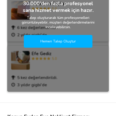
30.000'den fazla profesyonel
Abdullah Soykan
5.0
sana hizmet vermek için hazır.
Talep oluşturarak tüm profesyonelleri
görüntüleyebilir, müşteri değerlendirmelerini
inceleyebilirsin.
6 kez değerlendirildi.
2 yıldır gigbi'de
Hemen Talep Oluştur
Efe Gediz
5.0
5 kez değerlendirildi.
3 yıldır gigbi'de