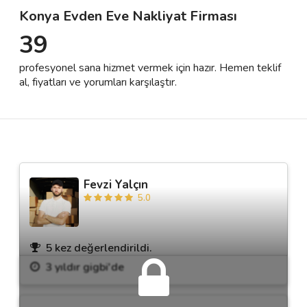
Konya Evden Eve Nakliyat Firması
39
Destek
profesyonel sana hizmet vermek için hazır. Hemen teklif
İletişim
al, fiyatları ve yorumları karşılaştır.
Kariyer
Blog
Fevzi Yalçın
5.0
5 kez değerlendirildi.
3 yıldır gigbi'de