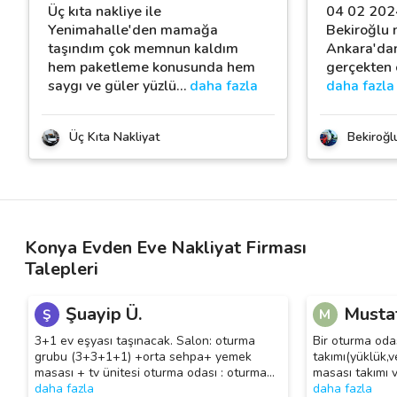
Üç kıta nakliye ile
04 02 2024
Yenimahalle'den mamağa
Bekiroğlu n
taşındım çok memnun kaldım
Ankara'dan
hem paketleme konusunda hem
gerçekten ç
saygı ve güler yüzlü
…
daha fazla
daha fazla
Üç Kıta Nakliyat
Bekiroğl
Konya Evden Eve Nakliyat Firması
Talepleri
Şuayip Ü.
Mustaf
Ş
M
3+1 ev eşyası taşınacak. Salon: oturma
Bir oturma odas
grubu (3+3+1+1) +orta sehpa+ yemek
takımı(yüklük,v
masası + tv ünitesi oturma odası : oturma
…
masası takımı 
daha fazla
daha fazla