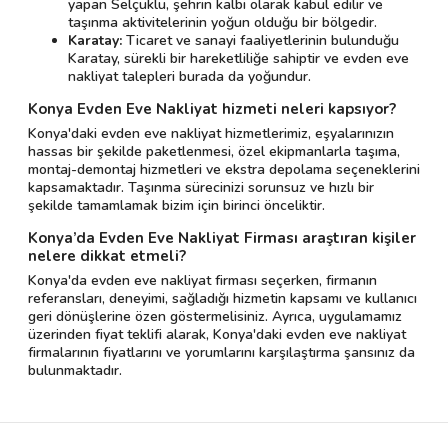
yapan Selçuklu, şehrin kalbi olarak kabul edilir ve
taşınma aktivitelerinin yoğun olduğu bir bölgedir.
Karatay:
Ticaret ve sanayi faaliyetlerinin bulunduğu
Karatay, sürekli bir hareketliliğe sahiptir ve evden eve
nakliyat talepleri burada da yoğundur.
Konya Evden Eve Nakliyat hizmeti neleri kapsıyor?
Konya'daki evden eve nakliyat hizmetlerimiz, eşyalarınızın
hassas bir şekilde paketlenmesi, özel ekipmanlarla taşıma,
montaj-demontaj hizmetleri ve ekstra depolama seçeneklerini
kapsamaktadır. Taşınma sürecinizi sorunsuz ve hızlı bir
şekilde tamamlamak bizim için birinci önceliktir.
Konya’da Evden Eve Nakliyat Firması araştıran kişiler
nelere dikkat etmeli?
Konya'da evden eve nakliyat firması seçerken, firmanın
referansları, deneyimi, sağladığı hizmetin kapsamı ve kullanıcı
geri dönüşlerine özen göstermelisiniz. Ayrıca, uygulamamız
üzerinden fiyat teklifi alarak, Konya'daki evden eve nakliyat
firmalarının fiyatlarını ve yorumlarını karşılaştırma şansınız da
bulunmaktadır.