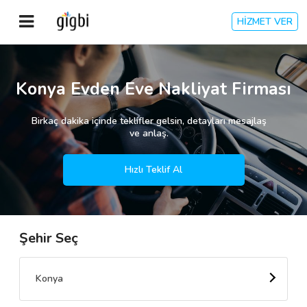
HİZMET VER
Anasayfa
Konya Evden Eve Nakliyat Firması
Giriş Yap
Birkaç dakika içinde teklifler gelsin, detayları mesajlaş
ve anlaş.
Kayıt Ol
Hızlı Teklif Al
Kategoriler
Şehir Seç
🎈
Biz Kimiz?
🧐
Nasıl Çalışır?
Konya
🌟
Müşteri Değerlendirmeleri