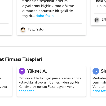
firmasına teşekkür ederim
nakli
eşyalarımı hiçbir kırma dökme
+ pua
olmadan sorunsuz bir şekilde
taşıdı
…
daha fazla
EF
Fevzi Yalçın
t Firması Talepleri
Yüksel A.
Si
Y
S
i
Mrh öncelikle tüm çalışma arkadaslariniza
Merhaba.
a
kolaylıklar diliyorum Ben eşimden ayrıldım
yeni mah
 veya
Kendime ev tuttum Fazla eşyam yok
…
Var olan 
daha fazla
daha faz