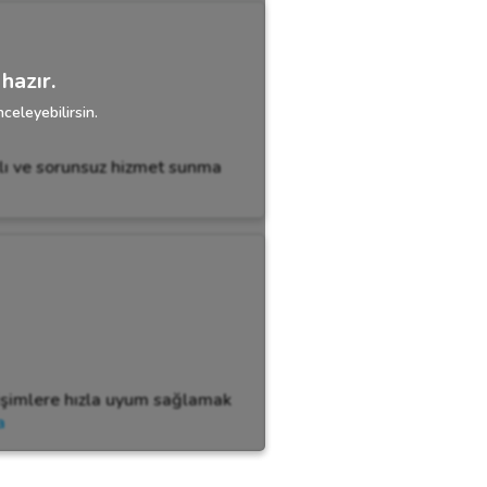
hazır.
celeyebilirsin.
zlı ve sorunsuz hizmet sunma
ğişimlere hızla uyum sağlamak
a