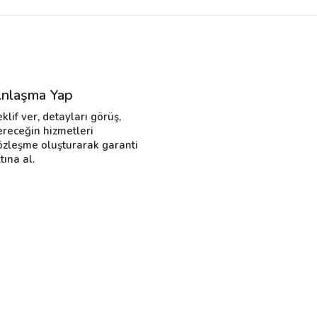
nlaşma Yap
eklif ver, detayları görüş,
ereceğin hizmetleri
özleşme oluşturarak garanti
tına al.