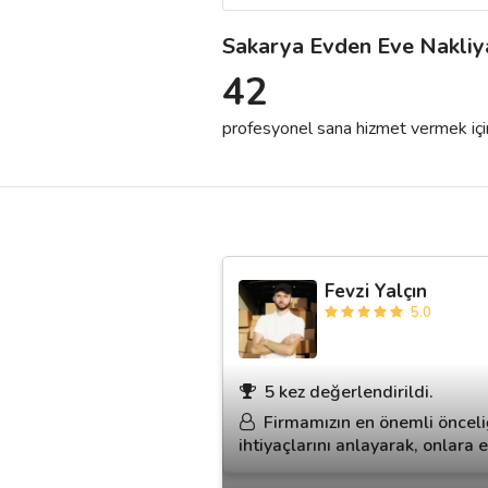
Sakarya Evden Eve Nakliy
Destek
42
İletişim
profesyonel sana hizmet vermek için h
Kariyer
Blog
Fevzi Yalçın
5.0
5 kez değerlendirildi.
Firmamızın en önemli öncel
ihtiyaçlarını anlayarak, onlara 