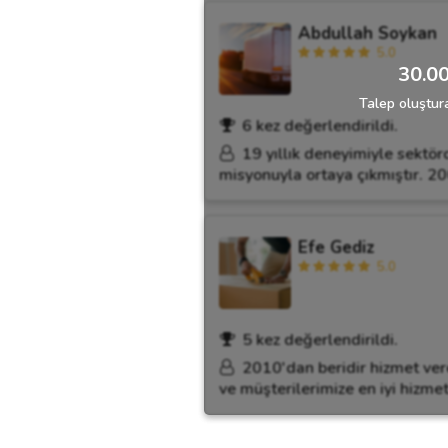
Abdullah Soykan
5.0
30.00
Talep oluştura
6 kez değerlendirildi.
19 yıllık deneyimiyle sektö
misyonuyla ortaya çıkmıştır. 20
Efe Gediz
5.0
5 kez değerlendirildi.
2010'dan beridir hizmet ver
ve müşterilerimize en iyi hizme