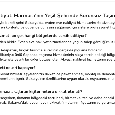
iyat: Marmara'nın Yeşil Şehrinde Sorunsuz Taşı
le bezeli şehri Sakarya'da, evden eve nakliyat hizmetlerimizle sizinleyi
n en konforlu ve güvende olmasını sağlamak için sizlere profesyonel h
zmeti en çok hangi bölgelerde tercih ediliyor?
den biridir. Evden eve nakliyat hizmetlerinde yoğun talep gördüğümüz b
Adapazarı, birçok taşınma sürecinin gerçekleştiği ana bölgedir.
ikleriyle ünlü Sapanca, taşınma hizmetlerinin sıkça tercih edildiği bölge
kleriyle çevrili bir diğer bölgesi olan Akyazı, nakliyat hizmetlerimizde
ti neleri kapsıyor?
at hizmeti; eşyalarınızın dikkatlice paketlenmesi, montaj ve demontaj h
tlerini içerir. Sakarya'nın özelliklerine uygun olarak, eşyalarınızın e
ması araştıran kişiler nelere dikkat etmeli?
seçerken, firmanın bölgedeki tecrübesi, hizmet kalitesi ve daha önceki 
ak, Sakarya'daki evden eve nakliyat firmalarının fiyatlarını ve yorumların