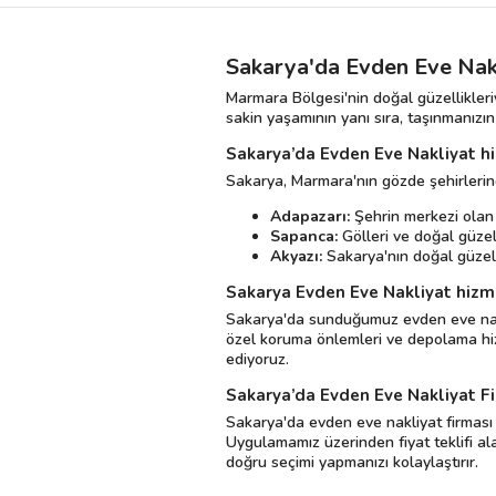
Sakarya'da Evden Eve Nakl
Marmara Bölgesi'nin doğal güzellikleriy
sakin yaşamının yanı sıra, taşınmanızı
Sakarya’da Evden Eve Nakliyat hi
Sakarya, Marmara'nın gözde şehirlerin
Adapazarı:
Şehrin merkezi olan 
Sapanca:
Gölleri ve doğal güzell
Akyazı:
Sakarya'nın doğal güzelli
Sakarya Evden Eve Nakliyat hizme
Sakarya'da sunduğumuz evden eve nakliy
özel koruma önlemleri ve depolama hizme
ediyoruz.
Sakarya’da Evden Eve Nakliyat Fir
Sakarya'da evden eve nakliyat firması 
Uygulamamız üzerinden fiyat teklifi alar
doğru seçimi yapmanızı kolaylaştırır.