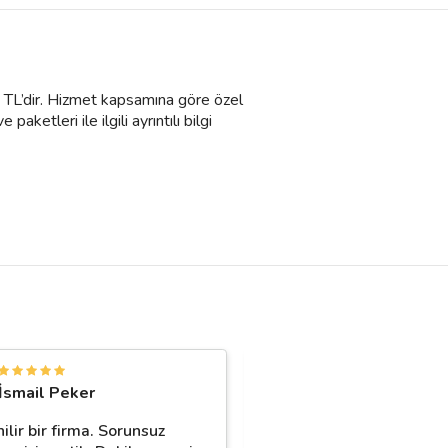
0 TL’dir. Hizmet kapsamına göre özel
aketleri ile ilgili ayrıntılı bilgi
O
İsmail Peker
Oğuzhan Dağdele
ilir bir firma. Sorunsuz
Geçen ay evimizi taşıdıla