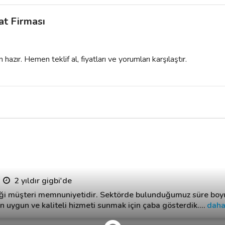
at Firması
azır. Hemen teklif al, fiyatları ve yorumları karşılaştır.
2 yıldır gigbi'de
iği müşteri memnuniyetidir. Sektörde bulunduğumuz süre boy
en uygun ve kaliteli hizmeti sunmak için çaba gösterdik.
…
daha