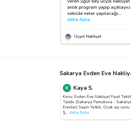
veren ugur bey ucyol nakliyat
anlık program yapıp açıklayıcı
sekılde neler yapılacağı
…
daha fazla
Üçyol Nakliyat
Sakarya Evden Eve Nakliya
Kaya S.
K
Konu: Evden Eve Nakliyat Fiyat Teklif
Talebi (Sakarya Pamukova - Sakary
Erenler) Sayın Yetkili, Ocak ayı sonu
Ş
…
daha fazla