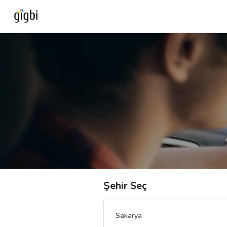
Anasayfa
Giriş Yap
Kayıt Ol
Kategoriler
🎈
Biz Kimiz?
Şehir Seç
🧐
Nasıl Çalışır?
Sakarya
🌟
Müşteri Değerlendirmeleri