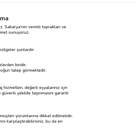
nma
z. Sakarya'nın verimli toprakları ve
izmet sunuyoruz.
ölgeler şunlardır:
lerden biridir.
 yoğun talep görmektedir.
izmetleri, değerli eşyalarınız için
n güvenli şekilde taşınmasını garanti
müşteri yorumlarına dikkat edilmelidir.
ı karşılaştırabilirsiniz, bu da en