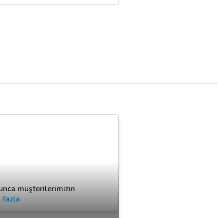
unca müşterilerimizin
 fazla