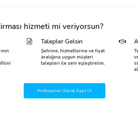
irması hizmeti mi veriyorsun?
Talepler Gelsin
A
rının
Şehrine, hizmetlerine ve fiyat
T
i
aralığına uygun müşteri
v
filini
talepleri ile seni eşleştirelim.
s
al
Profesyonel Olarak Kayıt Ol