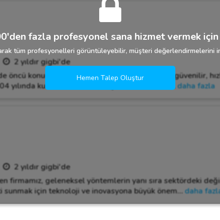
0'den fazla profesyonel sana hizmet vermek için 
rak tüm profesyonelleri görüntüleyebilir, müşteri değerlendirmelerini in
2 yıldır gigbi'de
rde öncü konumda olan firmamız, müşterilerimize güvenilir, hı
Hemen Talep Oluştur
04 yılında kurulan firmamız, başarılarla dolu bir
…
daha fazla
2 yıldır gigbi'de
en firmamız, geleneksel yöntemlerin yanı sıra sektördeki de
ti sunmak için teknoloji ve inovasyona büyük önem
…
daha fazl