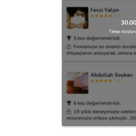
Fevzi Yalçın
5.0
30.00
Talep oluştura
5 kez değerlendirildi.
Firmamızın en önemli öncel
ihtiyaçlarını anlayarak, onlara 
Abdullah Soykan
5.0
6 kez değerlendirildi.
19 yıllık deneyimiyle sektö
misyonuyla ortaya çıkmıştır. 20