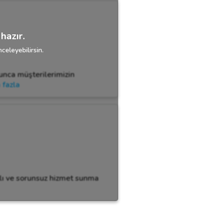
hazır.
celeyebilirsin.
unca müşterilerimizin
 fazla
zlı ve sorunsuz hizmet sunma