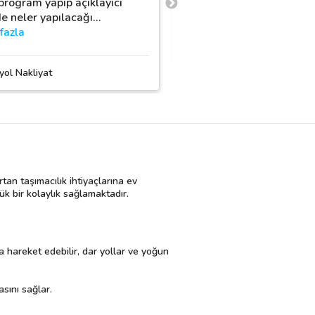
 program yapıp açıklayıcı
ilgilendiler
de neler yapılacağı
…
fazla
Eroğlu Nakliyat
yol Nakliyat
tan taşımacılık ihtiyaçlarına ev
yük bir kolaylık sağlamaktadır.
 hareket edebilir, dar yollar ve yoğun
asını sağlar.