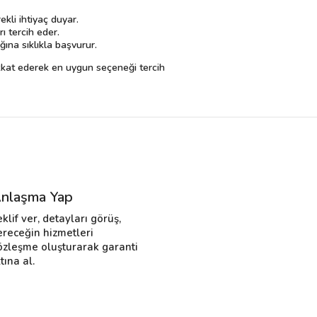
kli ihtiyaç duyar.
ı tercih eder.
ğına sıklıkla başvurur.
dikkat ederek en uygun seçeneği tercih
nlaşma Yap
eklif ver, detayları görüş,
ereceğin hizmetleri
özleşme oluşturarak garanti
tına al.