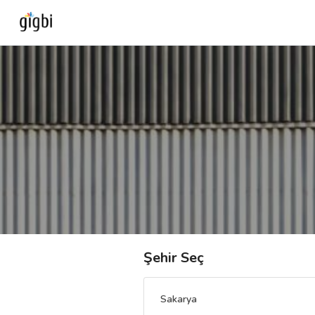
Anasayfa
Giriş Yap
Kayıt Ol
Kategoriler
🎈
Biz Kimiz?
Şehir Seç
🧐
Nasıl Çalışır?
Sakarya
🌟
Müşteri Değerlendirmeleri