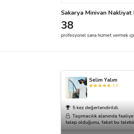
Sakarya Minivan Nakliyat 
Destek
38
İletişim
profesyonel sana hizmet vermek için h
Kariyer
Blog
Selim Yalım
5.0
5 kez değerlendirildi.
Taşımacılık alanında faaliye
talep olduğunu, fakat bu talebi