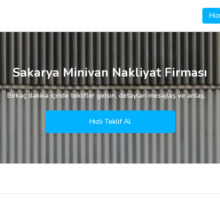
Hiz
Sakarya Minivan Nakliyat Firması
Birkaç dakika içinde teklifler gelsin, detayları mesajlaş ve anlaş.
Hızlı Teklif Al