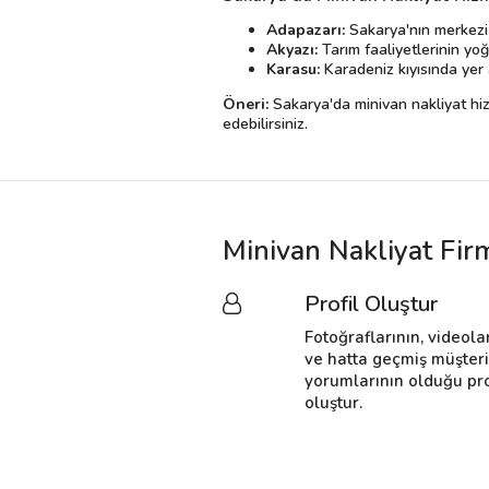
Adapazarı:
Sakarya'nın merkezi o
Akyazı:
Tarım faaliyetlerinin yoğ
Karasu:
Karadeniz kıyısında yer a
Öneri:
Sakarya'da minivan nakliyat hizm
edebilirsiniz.
Minivan Nakliyat Fir
Profil Oluştur
Fotoğraflarının, videola
ve hatta geçmiş müşter
yorumlarının olduğu pro
oluştur.