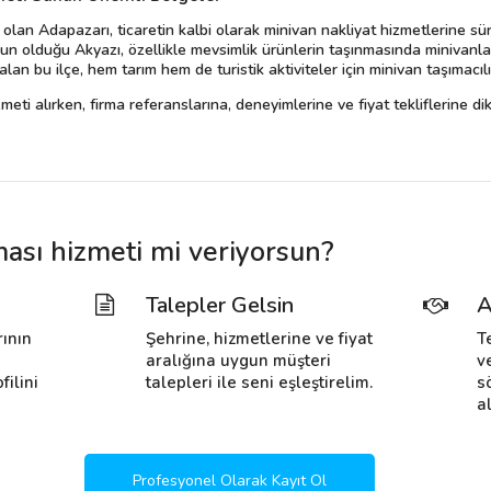
lan Adapazarı, ticaretin kalbi olarak minivan nakliyat hizmetlerine süre
un olduğu Akyazı, özellikle mevsimlik ürünlerin taşınmasında minivanlar
lan bu ilçe, hem tarım hem de turistik aktiviteler için minivan taşımacılı
eti alırken, firma referanslarına, deneyimlerine ve fiyat tekliflerine 
ması hizmeti mi veriyorsun?
Talepler Gelsin
A
rının
Şehrine, hizmetlerine ve fiyat
T
i
aralığına uygun müşteri
v
filini
talepleri ile seni eşleştirelim.
s
al
Profesyonel Olarak Kayıt Ol