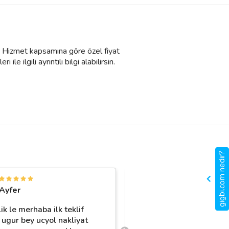
ir. Hizmet kapsamına göre özel fiyat
e ilgili ayrıntılı bilgi alabilirsin.
gigbi.com nedir?
A
Ayfer
Ajlan Turan
ik le merhaba ilk teklif
Gerçekten çok memnun 
 ugur bey ucyol nakliyat
eşya taşıma süresi boyu