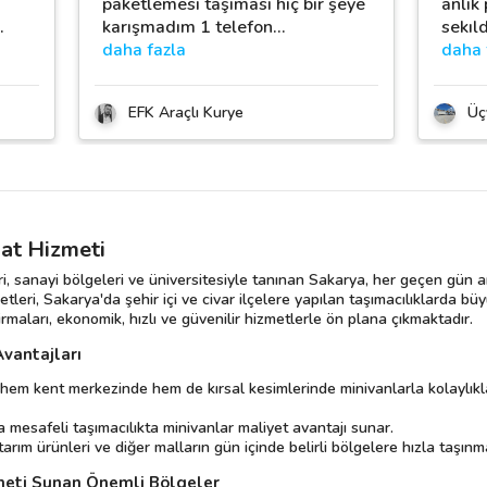
paketlemesi taşıması hiç bir şeye
anlık
…
karışmadım 1 telefon
…
sekıl
daha fazla
daha 
EFK Araçlı Kurye
Üç
at Hizmeti
, sanayi bölgeleri ve üniversitesiyle tanınan Sakarya, her geçen gün ar
etleri, Sakarya'da şehir içi ve civar ilçelere yapılan taşımacılıklarda bü
maları, ekonomik, hızlı ve güvenilir hizmetlerle ön plana çıkmaktadır.
Avantajları
hem kent merkezinde hem de kırsal kesimlerinde minivanlarla kolaylıkla
a mesafeli taşımacılıkta minivanlar maliyet avantajı sunar.
tarım ürünleri ve diğer malların gün içinde belirli bölgelere hızla taşınm
meti Sunan Önemli Bölgeler