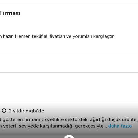
Firması
azır. Hemen teklif al, fiyatları ve yorumları karşılaştır.
2 yıldır gigbi'de
t gösteren firmamız özellikle sektördeki ağırlığı düşük ürünl
n yeterli seviyede karşılanmadığı gerekçesiyle
…
daha fazla