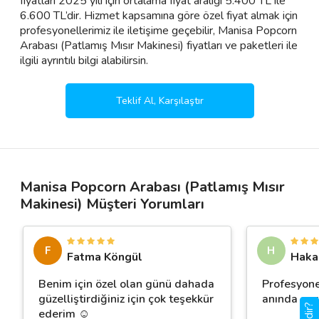
fiyatları 2025 yılı için ortalama fiyat aralığı 5.400 TL ile
6.600 TL’dir. Hizmet kapsamına göre özel fiyat almak için
profesyonellerimiz ile iletişime geçebilir, Manisa Popcorn
Arabası (Patlamış Mısır Makinesi) fiyatları ve paketleri ile
ilgili ayrıntılı bilgi alabilirsin.
Teklif Al, Karşılaştır
Manisa Popcorn Arabası (Patlamış Mısır
Makinesi) Müşteri Yorumları
F
H
Fatma Köngül
Hakan
Benim için özel olan günü dahada
Profesyone
güzelliştirdiğiniz için çok teşekkür
anında geri
ederim ☺️