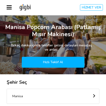
HİZMET VER
Anasayfa
Manisa Popcorn Arabası (Patlamış
Mısır Makinesi)
Giriş Yap
Birkaç dakika içinde teklifler gelsin, detayları mesajlaş
Kayıt Ol
ve anlaş.
Kategoriler
Hızlı Teklif Al
Şehir Seç
🎈
Biz Kimiz?
🧐
Nasıl Çalışır?
Manisa
🌟
Müşteri Değerlendirmeleri