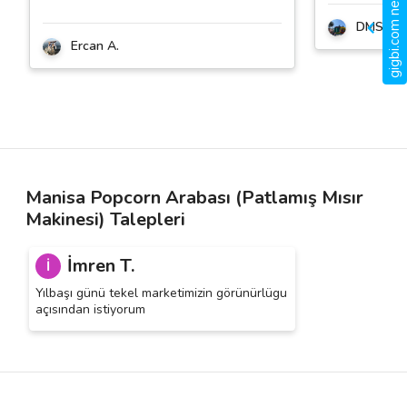
gigbi.com nedir?
DMS Org
Ercan A.
Manisa Popcorn Arabası (Patlamış Mısır
Makinesi) Talepleri
İmren T.
İ
Yılbaşı günü tekel marketimizin görünürlügu
açısından istiyorum