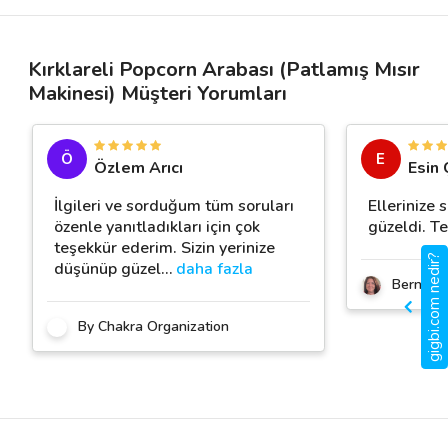
Kırklareli Popcorn Arabası (Patlamış Mısır
Makinesi) Müşteri Yorumları
Ö
E
Özlem Arıcı
Esin
İlgileri ve sorduğum tüm soruları
Ellerinize 
özenle yanıtladıkları için çok
güzeldi. Te
teşekkür ederim. Sizin yerinize
gigbi.com nedir?
düşünüp güzel
…
daha fazla
Berna T
By Chakra Organization