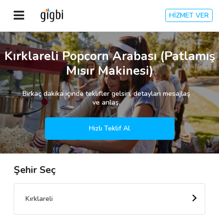
HİZMET VER
Anasayfa
Kırklareli Popcorn Arabası (Patlamış
Mısır Makinesi)
Giriş Yap
Birkaç dakika içinde teklifler gelsin, detayları mesajlaş
Kayıt Ol
ve anlaş.
Kategoriler
Hızlı Teklif Al
Şehir Seç
🎈
Biz Kimiz?
🧐
Nasıl Çalışır?
Kırklareli
🌟
Müşteri Değerlendirmeleri