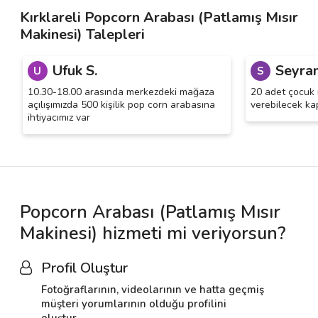
Kırklareli Popcorn Arabası (Patlamış Mısır
Makinesi) Talepleri
Ufuk S.
Seyran
U
S
10.30-18.00 arasında merkezdeki mağaza
20 adet çocuk i
açılışımızda 500 kişilik pop corn arabasına
verebilecek ka
ihtiyacımız var
Popcorn Arabası (Patlamış Mısır
Makinesi) hizmeti mi veriyorsun?
Profil Oluştur
Fotoğraflarının, videolarının ve hatta geçmiş
müşteri yorumlarının olduğu profilini