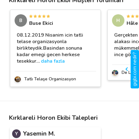
Kırklareli Horon Ekibi Müşteri Yorumları
B
H
Buse Ekici
Hâle
08.12.2019 Nisanim icin tatli
Gerçekten t
telase organizasyonla
alakası inc
birlikteydik.Basindan sonuna
mükemmel..
kadar emegi gecen herkese
ince göster
gigbi.com nedir?
tesekkur
…
daha fazla
De Lina 
Tatlı Telaşe Organizasyon
Kırklareli Horon Ekibi Talepleri
Yasemin M.
Y