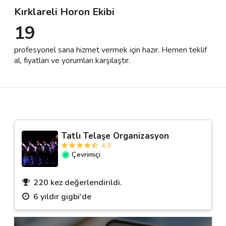
Kırklareli Horon Ekibi
19
Destek
profesyonel sana hizmet vermek için hazır. Hemen teklif
İletişim
al, fiyatları ve yorumları karşılaştır.
Kariyer
Blog
Tatlı Telaşe Organizasyon
4.9
Çevrimiçi
220 kez değerlendirildi.
6 yıldır gigbi'de