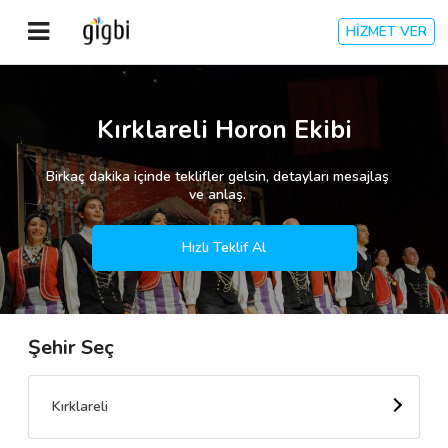
HİZMET VER
Anasayfa
Kırklareli Horon Ekibi
Giriş Yap
Birkaç dakika içinde teklifler gelsin, detayları mesajlaş
ve anlaş.
Kayıt Ol
Hızlı Teklif Al
Kategoriler
Şehir Seç
🎈
Biz Kimiz?
🧐
Nasıl Çalışır?
Kırklareli
🌟
Müşteri Değerlendirmeleri