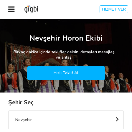
HİZMET VER
Anasayfa
Nevşehir Horon Ekibi
Giriş Yap
Birkaç dakika içinde teklifler gelsin, detayları mesajlaş
ve anlaş.
Kayıt Ol
Hızlı Teklif Al
Kategoriler
Şehir Seç
🎈
Biz Kimiz?
🧐
Nasıl Çalışır?
Nevşehir
🌟
Müşteri Değerlendirmeleri