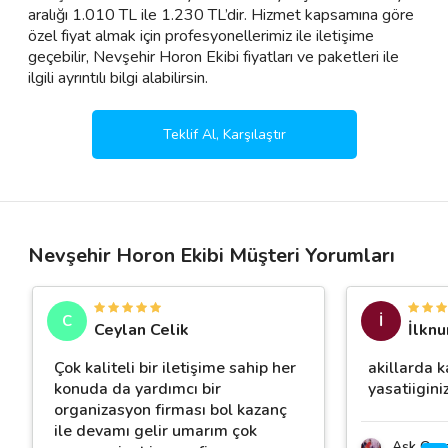
aralığı 1.010 TL ile 1.230 TL’dir. Hizmet kapsamına göre
özel fiyat almak için profesyonellerimiz ile iletişime
geçebilir, Nevşehir Horon Ekibi fiyatları ve paketleri ile
ilgili ayrıntılı bilgi alabilirsin.
Teklif Al, Karşılaştır
Nevşehir Horon Ekibi Müşteri Yorumları
C
İ
Ceylan Celik
İlknu
Çok kaliteli bir iletişime sahip her
️️akillarda
konuda da yardımcı bir
yasatiigini
organizasyon firması bol kazanç
ile devamı gelir umarım çok
Aşk Org