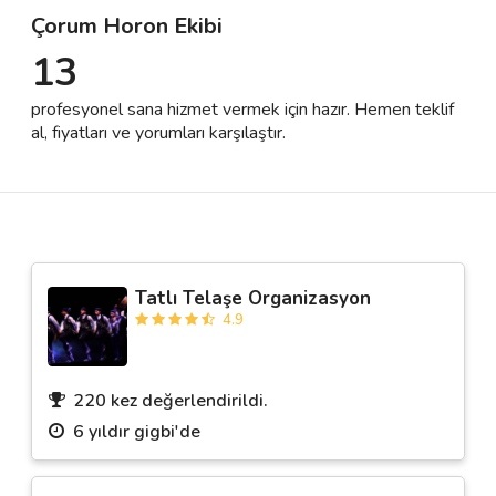
Çorum Horon Ekibi
13
Destek
profesyonel sana hizmet vermek için hazır. Hemen teklif
İletişim
al, fiyatları ve yorumları karşılaştır.
Kariyer
Blog
Tatlı Telaşe Organizasyon
4.9
220 kez değerlendirildi.
6 yıldır gigbi'de