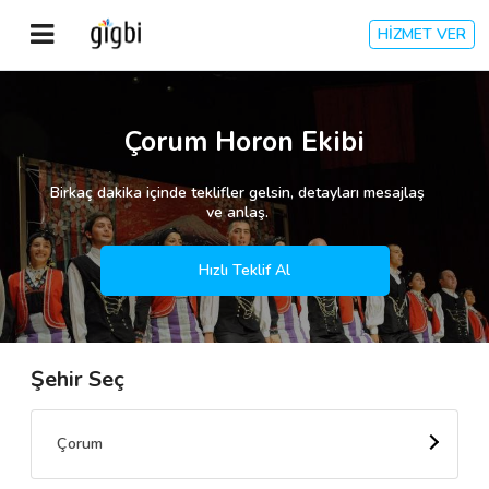
HİZMET VER
Anasayfa
Çorum Horon Ekibi
Giriş Yap
Birkaç dakika içinde teklifler gelsin, detayları mesajlaş
ve anlaş.
Kayıt Ol
Hızlı Teklif Al
Kategoriler
Şehir Seç
🎈
Biz Kimiz?
🧐
Nasıl Çalışır?
Çorum
🌟
Müşteri Değerlendirmeleri