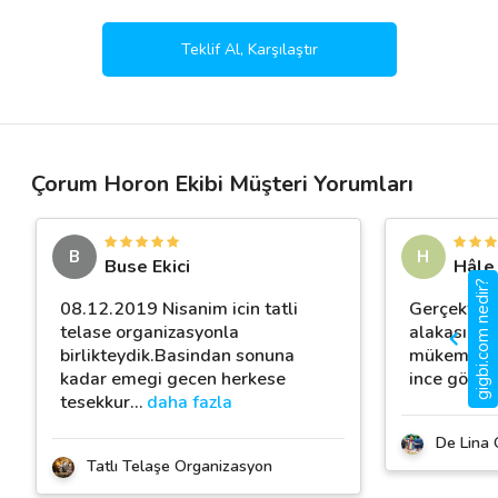
Teklif Al, Karşılaştır
Çorum Horon Ekibi Müşteri Yorumları
B
H
Buse Ekici
Hâle
gigbi.com nedir?
08.12.2019 Nisanim icin tatli
Gerçekten t
telase organizasyonla
alakası inc
birlikteydik.Basindan sonuna
mükemmel..
kadar emegi gecen herkese
ince göster
tesekkur
…
daha fazla
De Lina 
Tatlı Telaşe Organizasyon