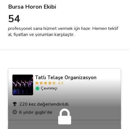
Bursa Horon Ekibi
54
Destek
profesyonel sana hizmet vermek için hazır. Hemen teklif
İletişim
al, fiyatları ve yorumları karşılaştır.
Kariyer
Blog
Tatlı Telaşe Organizasyon
4.9
Çevrimiçi
220 kez değerlendirildi.
6 yıldır gigbi'de