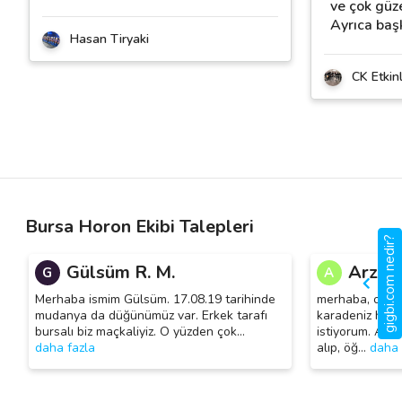
ve çok güze
Ayrıca baş
Hasan Tiryaki
CK Etkinl
Bursa Horon Ekibi Talepleri
gigbi.com nedir?
Gülsüm R. M.
Arzu D
G
A
Merhaba ismim Gülsüm. 17.08.19 tarihinde
merhaba, oğlu
mudanya da düğünümüz var. Erkek tarafı
karadeniz horo
bursalı biz maçkaliyiz. O yüzden çok
…
istiyorum. Asl
daha fazla
alıp, öğ
…
daha 