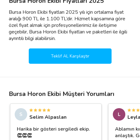
Bursa Horon Ekibi Fiyatları 2025
Bursa Horon Ekibi fiyatları 2025 yılı için ortalama fiyat
aralığı 900 TL ile 1.100 TL’dir. Hizmet kapsamına göre
özel fiyat almak için profesyonellerimiz ile iletişime
geçebilir, Bursa Horon Ekibi fiyatları ve paketleri ile ilgili
ayrıntılı bilgi alabilirsin.
Teklif Al, Karşılaştır
Bursa Horon Ekibi Müşteri Yorumları
S
L
Selim Alpaslan
Leyl
Harika bir gösteri sergiledi ekip.
Ablamın kın
👏👏👏
anlaştık. 