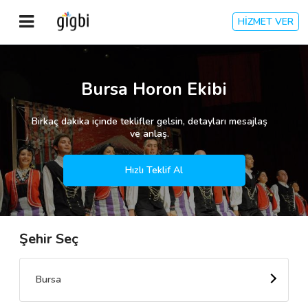
HİZMET VER
Anasayfa
Bursa Horon Ekibi
Giriş Yap
Birkaç dakika içinde teklifler gelsin, detayları mesajlaş
ve anlaş.
Kayıt Ol
Hızlı Teklif Al
Kategoriler
Şehir Seç
🎈
Biz Kimiz?
🧐
Nasıl Çalışır?
Bursa
🌟
Müşteri Değerlendirmeleri