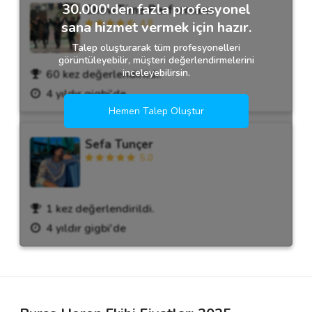
30.000'den fazla profesyonel
ShowTime Performans
4.8
sana hizmet vermek için hazır.
Talep oluşturarak tüm profesyonelleri
görüntüleyebilir, müşteri değerlendirmelerini
inceleyebilirsin.
60 kez değerlendirildi.
4 yıldır gigbi'de
Hemen Talep Oluştur
Sefa Tunçer
5.0
1 kez değerlendirildi.
4 yıldır gigbi'de