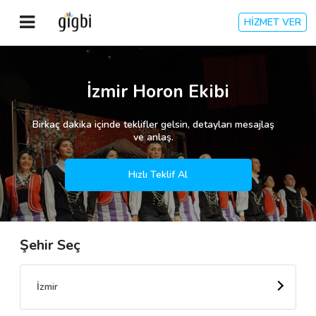
HİZMET VER
Anasayfa
İzmir Horon Ekibi
Giriş Yap
Birkaç dakika içinde teklifler gelsin, detayları mesajlaş
ve anlaş.
Kayıt Ol
Hızlı Teklif Al
Kategoriler
Şehir Seç
🎈
Biz Kimiz?
🧐
Nasıl Çalışır?
İzmir
🌟
Müşteri Değerlendirmeleri