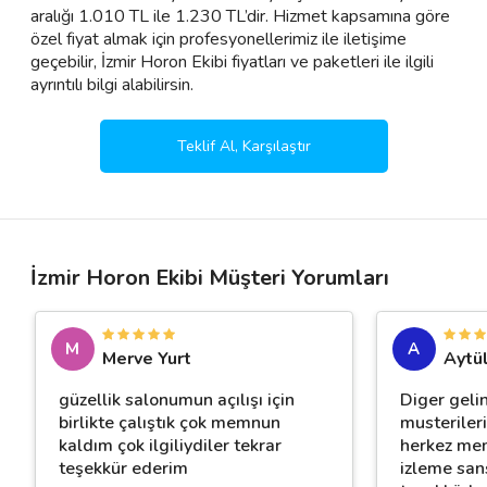
aralığı 1.010 TL ile 1.230 TL’dir. Hizmet kapsamına göre
özel fiyat almak için profesyonellerimiz ile iletişime
geçebilir, İzmir Horon Ekibi fiyatları ve paketleri ile ilgili
ayrıntılı bilgi alabilirsin.
Teklif Al, Karşılaştır
İzmir Horon Ekibi Müşteri Yorumları
M
A
Merve Yurt
Aytü
güzellik salonumun açılışı için
Diger geli
birlikte çalıştık çok memnun
musterileri
kaldım çok ilgiliydiler tekrar
herkez mem
teşekkür ederim
izleme san