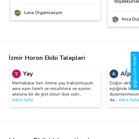
teşekkürle
Luna Organizasyon
İmza Dü
gigbi.com nedir?
İzmir Horon Ekibi Talepleri
Yay
Alper 
Y
A
Merhabalar ben Amine yay trabzonluyum
Düğün aktivite
ama eşim İzmirli ve misafirlere ve eşimin
eşliğinde bir k
ailesine bir de jest olsun diye sizin
…
düzenlenmesini
daha fazla
da
…
daha fazl