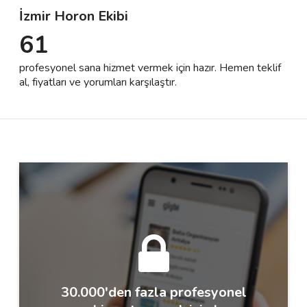
İzmir Horon Ekibi
61
Destek
profesyonel sana hizmet vermek için hazır. Hemen teklif
İletişim
al, fiyatları ve yorumları karşılaştır.
Kariyer
Blog
30.000'den fazla profesyonel