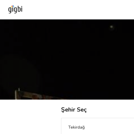
Anasayfa
Giriş Yap
Kayıt Ol
Kategoriler
🎈
Biz Kimiz?
Şehir Seç
🧐
Nasıl Çalışır?
Tekirdağ
🌟
Müşteri Değerlendirmeleri