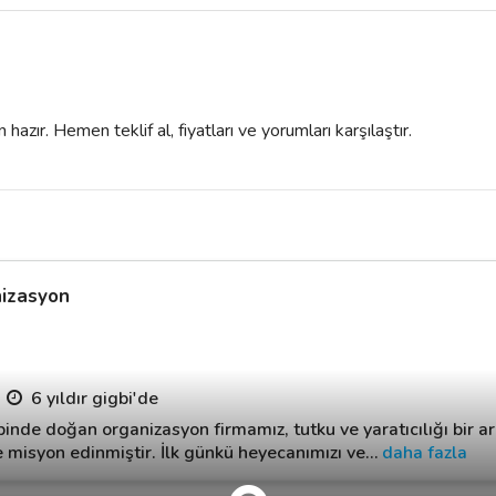
azır. Hemen teklif al, fiyatları ve yorumları karşılaştır.
nizasyon
6 yıldır gigbi'de
inde doğan organizasyon firmamız, tutku ve yaratıcılığı bir ara
 misyon edinmiştir. İlk günkü heyecanımızı ve
…
daha fazla