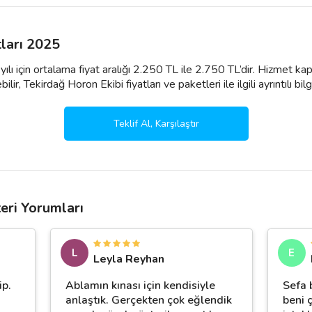
tları 2025
ılı için ortalama fiyat aralığı 2.250 TL ile 2.750 TL’dir. Hizmet ka
ir, Tekirdağ Horon Ekibi fiyatları ve paketleri ile ilgili ayrıntılı bilgi
Teklif Al, Karşılaştır
eri Yorumları
L
E
Leyla Reyhan
ip.
Ablamın kınası için kendisiyle
Sefa 
anlaştık. Gerçekten çok eğlendik
beni ç