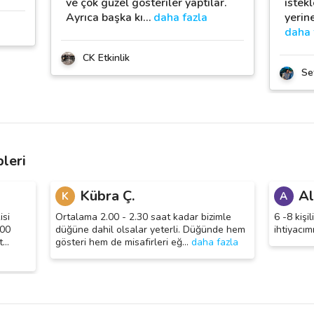
ve çok güzel gösteriler yaptılar.
istek
Ayrıca başka kı
…
daha fazla
yerine
daha 
CK Etkinlik
Se
leri
Kübra Ç.
Al
K
A
isi
Ortalama 2.00 - 2.30 saat kadar bizimle
6 -8 kişil
000
düğüne dahil olsalar yeterli. Düğünde hem
ihtiyacım
t
…
gösteri hem de misafirleri eğ
…
daha fazla