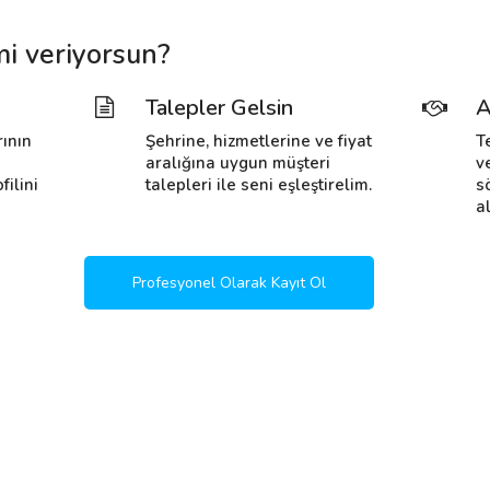
mi veriyorsun?
Talepler Gelsin
A
rının
Şehrine, hizmetlerine ve fiyat
T
i
aralığına uygun müşteri
v
filini
talepleri ile seni eşleştirelim.
s
al
Profesyonel Olarak Kayıt Ol