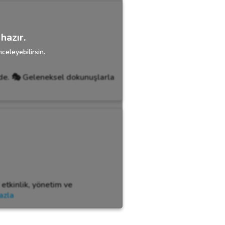
hazır.
celeyebilirsin.
nde. 🎭 Geleneksel dokunuşlarla
 etkinlik, yönetim ve
azla