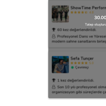
ShowTime Perfor
4.8
30.00
Talep oluştura
60 kez değerlendirildi.
Profesyonel Dans ve Yöresel
modern sahne sanatlarını birleş
Sefa Tunçer
5.0
Çevrimiçi
1 kez değerlendirildi.
Son 10 yılı profesyonel olma
organizasyon gibi süreçlerde ça