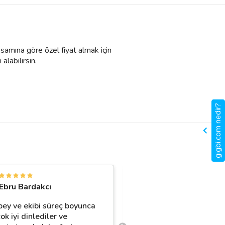
psamına göre özel fiyat almak için
 alabilirsin.
gigbi.com nedir?
E
Ebru Bardakcı
Elif İsmailoğlu
bey ve ekibi süreç boyunca
Ali hocamla karşılaştığım
ok iyi dinlediler ve
çok şanslıyız. Tecrübesi,