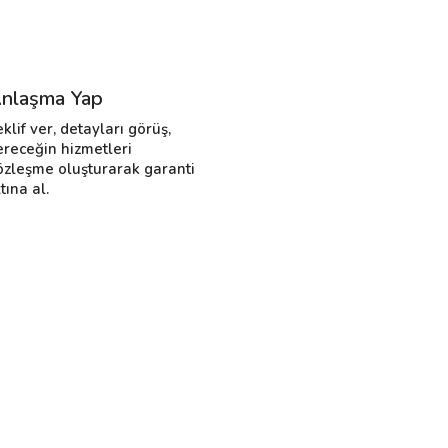
nlaşma Yap
eklif ver, detayları görüş,
ereceğin hizmetleri
özleşme oluşturarak garanti
tına al.