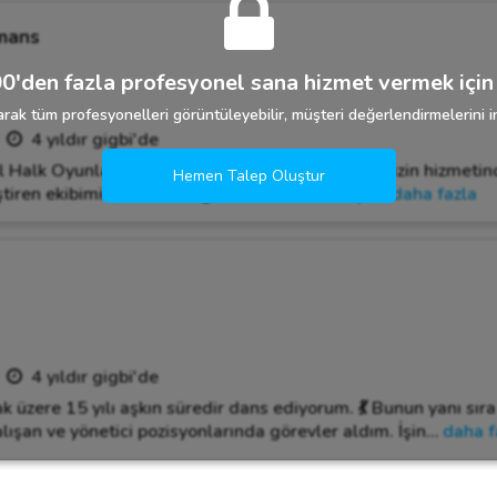
mans
0'den fazla profesyonel sana hizmet vermek için 
rak tüm profesyonelleri görüntüleyebilir, müşteri değerlendirmelerini in
4 yıldır gigbi'de
 Halk Oyunları ekibimiz, siz değerli müşterilerimizin hizmeti
Hemen Talep Oluştur
tiren ekibimiz, her etkinliğinizi renklendirmeye
…
daha fazla
4 yıldır gigbi'de
k üzere 15 yılı aşkın süredir dans ediyorum. 💃 Bunun yanı sıra
lışan ve yönetici pozisyonlarında görevler aldım. İşin
…
daha f