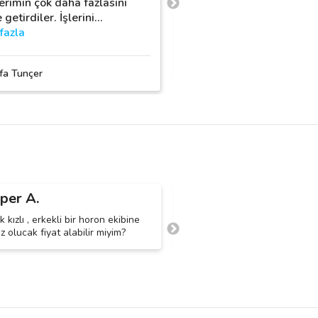
lerimin çok daha fazlasını
yüzü, sakinliği tüm heye
 getirdiler. İşlerini
…
korkunuzu alıyor.
…
daha 
fazla
ÇE-KA Dans Organizas
fa Tunçer
per A.
Emre A.
E
ik kızlı , erkekli bir horon ekibine
Düğünümüz için horon ekibi isti
ız olucak fiyat alabilir miyim?
bilgisi hakkında iletişim numar