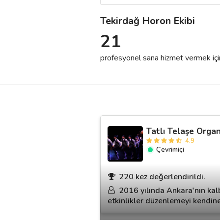
Tekirdağ Horon Ekibi
Destek
21
İletişim
profesyonel sana hizmet vermek için h
Kariyer
Blog
Tatlı Telaşe Orga
4.9
Çevrimiçi
220 kez değerlendirildi.
2016 yılında Ankara'nın kalb
etkinlikler düzenlemeyi kendine