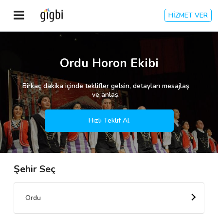
HİZMET VER
Anasayfa
Ordu Horon Ekibi
Giriş Yap
Birkaç dakika içinde teklifler gelsin, detayları mesajlaş
ve anlaş.
Kayıt Ol
Hızlı Teklif Al
Kategoriler
Şehir Seç
🎈
Biz Kimiz?
🧐
Nasıl Çalışır?
Ordu
🌟
Müşteri Değerlendirmeleri