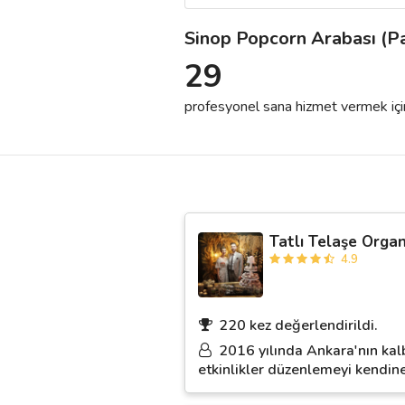
Sinop Popcorn Arabası (Pa
Destek
29
İletişim
profesyonel sana hizmet vermek için h
Kariyer
Blog
Tatlı Telaşe Orga
4.9
220 kez değerlendirildi.
2016 yılında Ankara'nın kalb
etkinlikler düzenlemeyi kendine