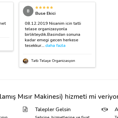
B
Buse Ekici
met
08.12.2019 Nisanim icin tatli
telase organizasyonla
birlikteydik.Basindan sonuna
kadar emegi gecen herkese
tesekkur
…
daha fazla
Tatlı Telaşe Organizasyon
lamış Mısır Makinesi) hizmeti mi veriyo
Talepler Gelsin
A
rının
Şehrine, hizmetlerine ve fiyat
T