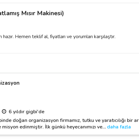
tlamış Mısır Makinesi)
azır. Hemen teklif al, fiyatları ve yorumları karşılaştır.
nizasyon
6 yıldır gigbi'de
inde doğan organizasyon firmamız, tutku ve yaratıcılığı bir ara
 misyon edinmiştir. İlk günkü heyecanımızı ve
…
daha fazla