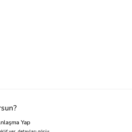
rsun?
nlaşma Yap
eklif ver, detayları görüş,