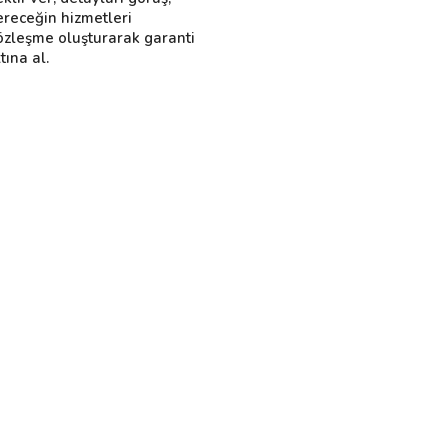
ereceğin hizmetleri
özleşme oluşturarak garanti
tına al.