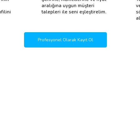
i
aralığına uygun müşteri
v
filini
talepleri ile seni eşleştirelim.
s
al
Profesyonel Olarak Kayıt Ol