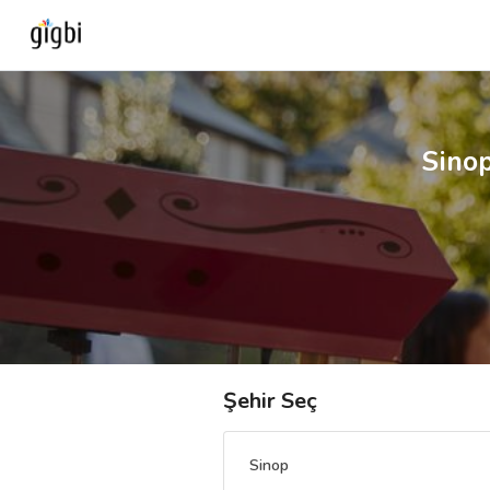
Anasayfa
Sinop
Giriş Yap
Kayıt Ol
Kategoriler
🎈
Biz Kimiz?
Şehir Seç
🧐
Nasıl Çalışır?
Sinop
🌟
Müşteri Değerlendirmeleri