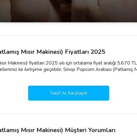
tlamış Mısır Makinesi) Fiyatları 2025
r Makinesi) fiyatları 2025 yılı için ortalama fiyat aralığı 5.670 T
llerimiz ile iletişime geçebilir, Sinop Popcorn Arabası (Patlamış Mı
Teklif Al, Karşılaştır
tlamış Mısır Makinesi) Müşteri Yorumları