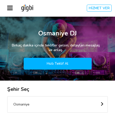
HİZMET VER
Anasayfa
Osmaniye DJ
Giriş Yap
Birkaç dakika içinde teklifler gelsin, detayları mesajlaş
ve anlaş.
Kayıt Ol
Hızlı Teklif Al
Kategoriler
Şehir Seç
🎈
Biz Kimiz?
🧐
Nasıl Çalışır?
Osmaniye
🌟
Müşteri Değerlendirmeleri