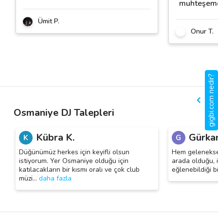
muhteşemdi
Ümit P.
Onur T.
gigbi.com nedir?
Osmaniye DJ Talepleri
Kübra K.
Gürkan
K
G
Düğünümüz herkes için keyifli olsun
Hem geleneksel
istiyorum. Yer Osmaniye olduğu için
arada olduğu, 
katılacakların bir kısmı oralı ve çok club
eğlenebildiği b
müzi
…
daha fazla