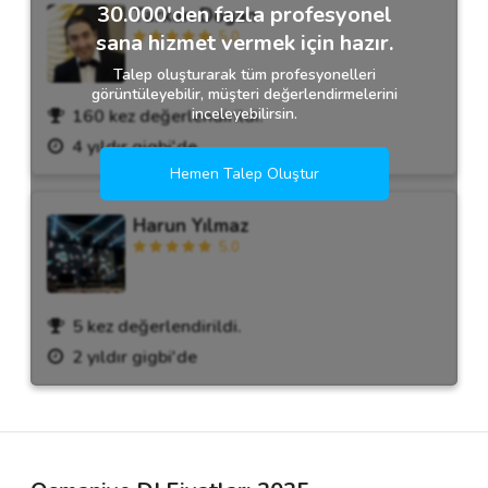
30.000'den fazla profesyonel
Tarkan Dogan
5.0
sana hizmet vermek için hazır.
Talep oluşturarak tüm profesyonelleri
görüntüleyebilir, müşteri değerlendirmelerini
inceleyebilirsin.
160 kez değerlendirildi.
4 yıldır gigbi'de
Hemen Talep Oluştur
Harun Yılmaz
5.0
5 kez değerlendirildi.
2 yıldır gigbi'de