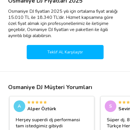
Osmaniye DJ Fiyatları 2025
Osmaniye DJ fiyatları 2025 yılı için ortalama fiyat aralığı
15.010 TL ile 18.340 TL’dir. Hizmet kapsamına göre
özel fiyat almak için profesyonellerimiz ile iletişime
geçebilir, Osmaniye DJ fiyatları ve paketleri ile ilgili
ayrıntılı bilgi alabilirsin.
Teklif Al, Karşılaştır
Osmaniye DJ Müşteri Yorumları
A
S
Alper Öztürk
Sevin
Herşey superdi dj performansi
Süper dj. 
tam istedgimiz gibiydi
Türkçe He