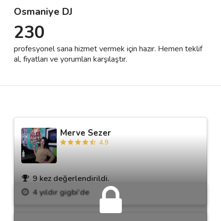
Osmaniye DJ
230
Destek
profesyonel sana hizmet vermek için hazır. Hemen teklif
İletişim
al, fiyatları ve yorumları karşılaştır.
Kariyer
Blog
Merve Sezer
4.9
9 kez değerlendirildi.
4 yıldır gigbi'de