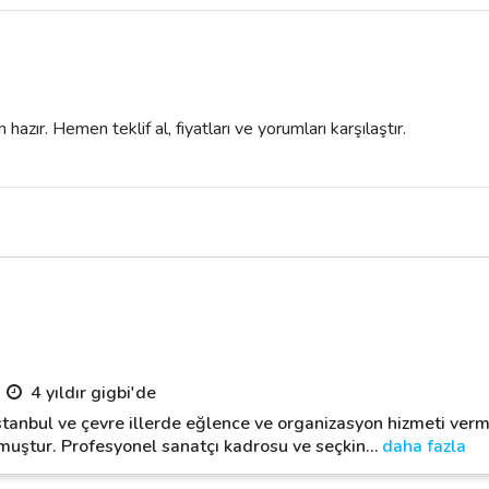
azır. Hemen teklif al, fiyatları ve yorumları karşılaştır.
4 yıldır gigbi'de
stanbul ve çevre illerde eğlence ve organizasyon hizmeti ver
uştur. Profesyonel sanatçı kadrosu ve seçkin
…
daha fazla