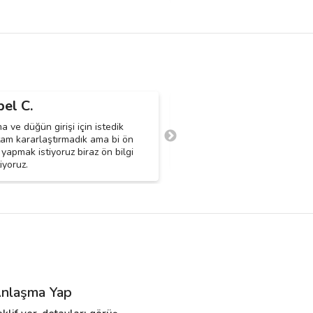
bel C.
Güllü Y.
G
a ve düğün girişi için istedik
gelin alma için saksafon, tromp
tam kararlaştırmadık ama bi ön
ve davuldan oluşan bir ekibe i
apmak istiyoruz biraz ön bilgi
düğün evi: osmaniye merkez
iyoruz.
nlaşma Yap