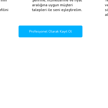
rının
Şehrine, hizmetlerine ve fiyat
T
i
aralığına uygun müşteri
v
filini
talepleri ile seni eşleştirelim.
s
al
Profesyonel Olarak Kayıt Ol