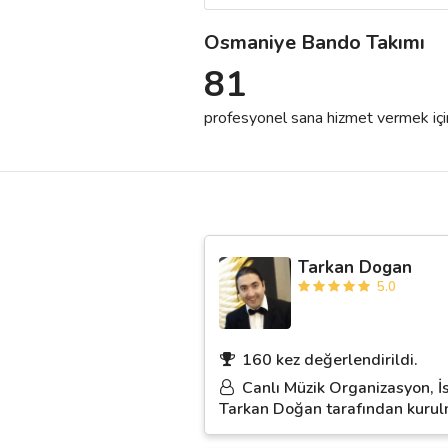
Osmaniye Bando Takımı
Destek
81
İletişim
profesyonel sana hizmet vermek için h
Kariyer
Blog
Tarkan Dogan
5.0
160 kez değerlendirildi.
Canlı Müzik Organizasyon, İ
Tarkan Doğan tarafından kurulm