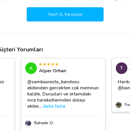
Teklif Al, Karşılaştır
şteri Yorumları
A
T
Alper Orhan
ün
@sambasiesta_bandosu
Harik
ekibinden gercekten cok memnun
@ban
kaldik. Duruslari ve ortamdaki
ince hareketlerinden dolayi
Fu
ekibe
…
daha fazla
Bahadır O.