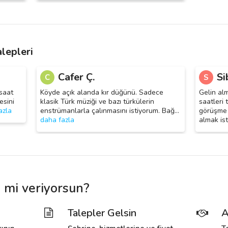
lepleri
Cafer Ç.
Si
C
S
saat
Köyde açık alanda kır düğünü. Sadece
Gelin alm
esini
klasik Türk müziği ve bazı türkülerin
saatleri 
azla
enstrümanlarla çalınmasını istiyorum. Bağ
…
görüşme y
daha fazla
almak ist
 mi veriyorsun?
Talepler Gelsin
A