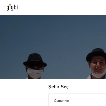
Anasayfa
Giriş Yap
Kayıt Ol
Kategoriler
🎈
Biz Kimiz?
Şehir Seç
🧐
Nasıl Çalışır?
Osmaniye
🌟
Müşteri Değerlendirmeleri