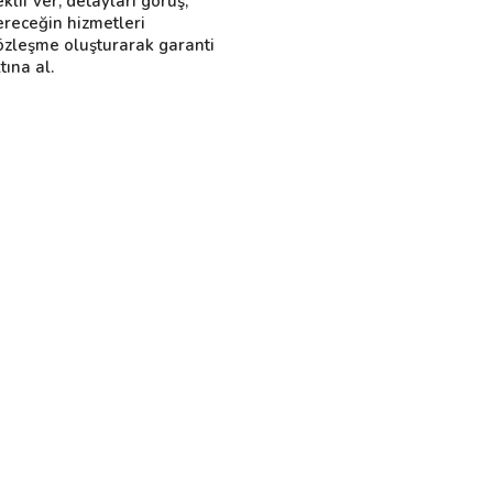
eklif ver, detayları görüş,
ereceğin hizmetleri
özleşme oluşturarak garanti
tına al.