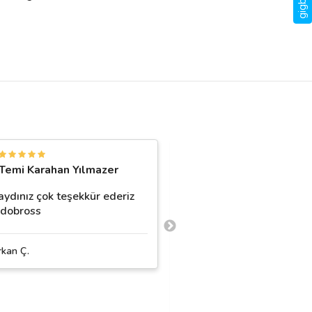
A
Temi Karahan️️ Yılmazer
Ayla Özer
aydınız çok teşekkür ederiz
Herşey o kadar muhteşe
dobross
tarifi yok.. öğrencilerimiz
velilerimiz çok mutlu old
Sizler bir harikasınız tüm
rkan Ç.
daha fazla
Bandovivo Müzik Organ