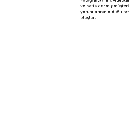
Fotoğraflarının, videola
ve hatta geçmiş müşter
yorumlarının olduğu pro
oluştur.