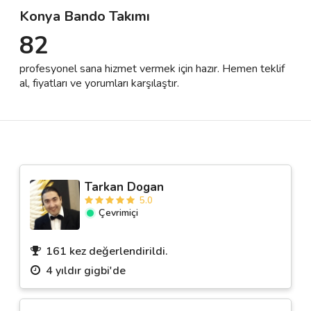
Konya Bando Takımı
82
Destek
profesyonel sana hizmet vermek için hazır. Hemen teklif
İletişim
al, fiyatları ve yorumları karşılaştır.
Kariyer
Blog
Tarkan Dogan
5.0
Çevrimiçi
161 kez değerlendirildi.
4 yıldır gigbi'de