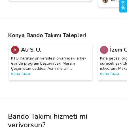
Konya Bando Takımı Talepleri
Ali S. U.
İzem C
A
İ
KTO Karatay üniversitesi civarındaki erkek
Kına gecesi or
evinde program başlayacak. Meram
sürecek şekild
Çeçenistan caddesi Asr-ı meram
…
istiyorum. Maks
daha fazla
daha fazla
Bando Takımı hizmeti mi
veriyorsun?