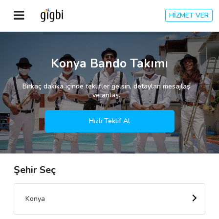
HİZMET VER
Anasayfa
Konya Bando Takımı
Giriş Yap
Birkaç dakika içinde teklifler gelsin, detayları mesajlaş
ve anlaş.
Kayıt Ol
Hızlı Teklif Al
Kategoriler
Şehir Seç
🎈
Biz Kimiz?
🧐
Nasıl Çalışır?
Konya
🌟
Müşteri Değerlendirmeleri