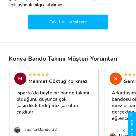
ilgili ayrıntılı bilgi alabilirsin.
Teklif Al, Karşılaştır
Konya Bando Takımı Müşteri Yorumları
M
S
Mehmet Göktuğ Korkmaz
Semr
Isparta'da böyle bir bando takımı
Arkadaşım
olduğunu duyunca çok
bandosu ol
şaşırdık.İstediğimiz şarkıları
mosso-ban
çaldılar.
gerçekten 
gigbi.com nedir?
eğlenceli
Isparta Bando 32
Mosso B