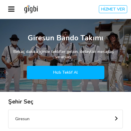
HİZMET VER
Anasayfa
Giresun Bando Takımı
Giriş Yap
Birkaç dakika içinde teklifler gelsin, detayları mesajlaş
ve anlaş.
Kayıt Ol
Hızlı Teklif Al
Kategoriler
Şehir Seç
🎈
Biz Kimiz?
🧐
Nasıl Çalışır?
Giresun
🌟
Müşteri Değerlendirmeleri