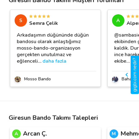
Giresun Bando Takımı Müşteri Yorumları
S
A
Semra Çelik
Alpe
Arkadaşımın düğününde düğün
@sambasi
bandosu olarak anlaştığımız
ekibinden
mosso-bando-organizasyon
kaldik. Du
gerçekten unutulmaz ve
ince harek
eğlenceli
…
daha fazla
ekibe
…
dah
gigbi.com nedir?
Mosso Bando
Bahadır 
Giresun Bando Takımı Talepleri
Arcan Ç.
Mehme
A
M