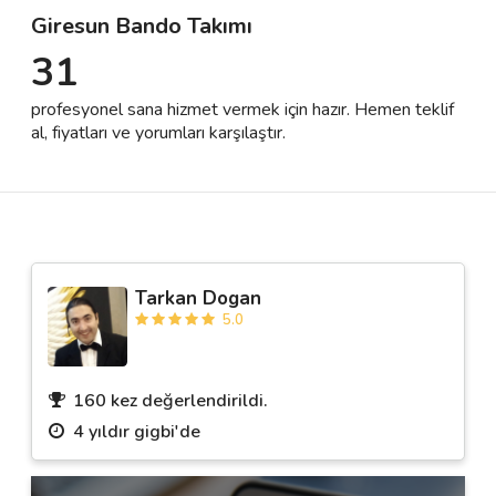
Giresun Bando Takımı
31
Destek
profesyonel sana hizmet vermek için hazır. Hemen teklif
İletişim
al, fiyatları ve yorumları karşılaştır.
Kariyer
Blog
Tarkan Dogan
5.0
160 kez değerlendirildi.
4 yıldır gigbi'de