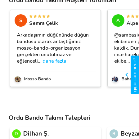
Ordu Bando Takımı Müşteri Yorumları
S
A
Semra Çelik
Alpe
Arkadaşımın düğününde düğün
@sambasi
bandosu olarak anlaştığımız
ekibinden
mosso-bando-organizasyon
kaldik. Du
gerçekten unutulmaz ve
ince harek
eğlenceli
…
daha fazla
ekibe
…
dah
gigbi.com nedir?
Mosso Bando
Bahadır 
Ordu Bando Takımı Talepleri
Dilhan Ş.
Beyzan
D
B