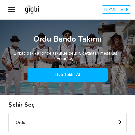
HİZMET VER
Anasayfa
Ordu Bando Takımı
Giriş Yap
Birkaç dakika içinde teklifler gelsin, detayları mesajlaş
ve anlaş.
Kayıt Ol
Hızlı Teklif Al
Kategoriler
Şehir Seç
🎈
Biz Kimiz?
🧐
Nasıl Çalışır?
Ordu
🌟
Müşteri Değerlendirmeleri