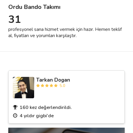
Ordu Bando Takımı
31
Destek
profesyonel sana hizmet vermek için hazır. Hemen teklif
İletişim
al, fiyatları ve yorumları karşılaştır.
Kariyer
Blog
Tarkan Dogan
5.0
160 kez değerlendirildi.
4 yıldır gigbi'de