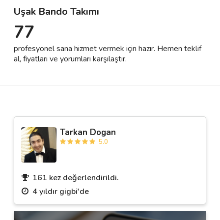
Uşak Bando Takımı
77
Destek
profesyonel sana hizmet vermek için hazır. Hemen teklif
İletişim
al, fiyatları ve yorumları karşılaştır.
Kariyer
Blog
Tarkan Dogan
5.0
161 kez değerlendirildi.
4 yıldır gigbi'de