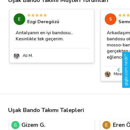
Uşak Bando Takımı Müşteri Yorumları
E
S
Ezgi Deregözü
Semr
Antalyanın en iyi bandosu..
Arkadaşım
Kesinlikle tek geçerim.
bandosu ol
mosso-ban
gerçekten 
Ali M.
eğlenceli
gigbi.com nedir?
Mosso B
Uşak Bando Takımı Talepleri
Gizem G.
Eren Ö
G
E