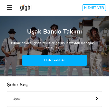
HİZMET VER
Anasayfa
Uşak Bando Takımı
Giriş Yap
Birkaç dakika içinde teklifler gelsin, detayları mesajlaş
ve anlaş.
Kayıt Ol
Hızlı Teklif Al
Kategoriler
Şehir Seç
🎈
Biz Kimiz?
🧐
Nasıl Çalışır?
Uşak
🌟
Müşteri Değerlendirmeleri