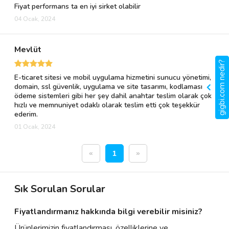
Fiyat performans ta en iyi sirket olabilir
04 Ocak, 2024
Mevlüt
gigbi.com nedir?
E-ticaret sitesi ve mobil uygulama hizmetini sunucu yönetimi,
domain, ssl güvenlik, uygulama ve site tasarımı, kodlaması
ödeme sistemleri gibi her şey dahil anahtar teslim olarak çok
hızlı ve memnuniyet odaklı olarak teslim etti çok teşekkür
ederim.
01 Ocak, 2024
«
1
»
Sık Sorulan Sorular
Fiyatlandırmanız hakkında bilgi verebilir misiniz?
Ürünlerimizin fiyatlandırması, özelliklerine ve