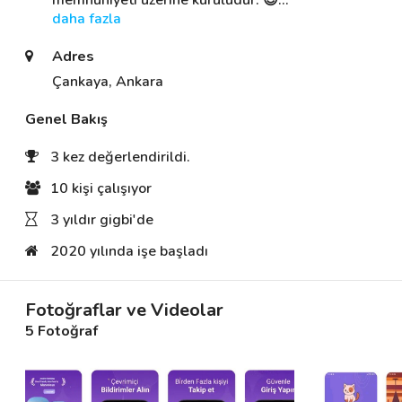
memnuniyeti üzerine kuruludur. 😊
… 
daha fazla
Adres
Destek
Çankaya, Ankara
İletişim
Genel Bakış
Kariyer
3 kez değerlendirildi.
Blog
10 kişi çalışıyor
3 yıldır gigbi'de
2020 yılında işe başladı
Fotoğraflar ve Videolar
5 Fotoğraf