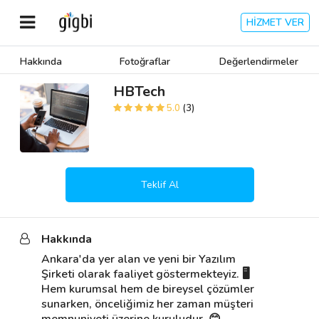
HİZMET VER
Hakkında
Fotoğraflar
Değerlendirmeler
Anasayfa
HBTech
5.0
(3)
Giriş Yap
Kayıt Ol
Teklif Al
Kategoriler
Hakkında
🎈
Biz Kimiz?
Ankara'da yer alan ve yeni bir Yazılım 
Şirketi olarak faaliyet göstermekteyiz. 🖥️ 
🧐
Nasıl Çalışır?
Hem kurumsal hem de bireysel çözümler 
sunarken, önceliğimiz her zaman müşteri 
🌟
Müşteri Değerlendirmeleri