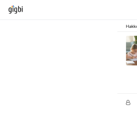
Hakk
Anasayfa
Giriş Yap
Kayıt Ol
Kategoriler
🎈
Biz Kimiz?
🧐
Nasıl Çalışır?
🌟
Müşteri Değerlendirmeleri