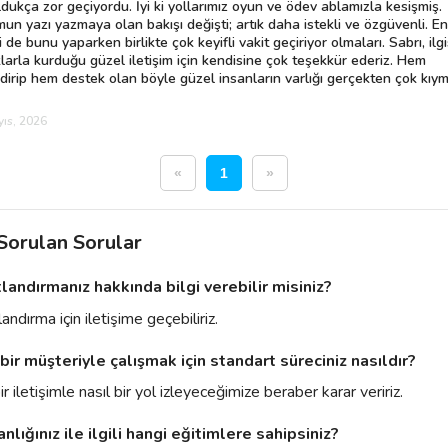
oldukça zor geçiyordu. İyi ki yollarımız oyun ve ödev ablamızla kesişmiş.
un yazı yazmaya olan bakışı değişti; artık daha istekli ve özgüvenli. En
 de bunu yaparken birlikte çok keyifli vakit geçiriyor olmaları. Sabrı, ilgi
larla kurduğu güzel iletişim için kendisine çok teşekkür ederiz. Hem
dirip hem destek olan böyle güzel insanların varlığı gerçekten çok kıym
ıs, 2026
«
1
»
 Sorulan Sorular
tlandırmanız hakkında bilgi verebilir misiniz?
landırma için iletişime geçebiliriz.
 bir müşteriyle çalışmak için standart süreciniz nasıldır?
ir iletişimle nasıl bir yol izleyeceğimize beraber karar veririz.
nlığınız ile ilgili hangi eğitimlere sahipsiniz?