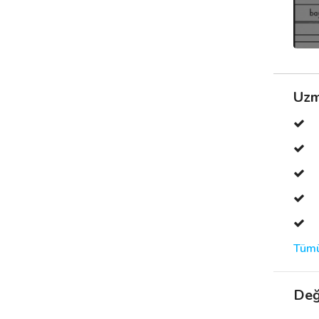
Uzm
Tümü
Değ