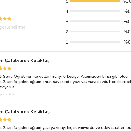
5
%1
4
%0
3
%0
ğerlendirme
2
%0
1
%0
m Çatalyürek Kesiktaş
i Sena Öğretmen ile yollarımız iyi ki kesişti. Ailemizden birisi gibi oldu.
ul 2. sınıfa giden oğlum onun sayesinde yazı yazmayı sevdi. Kendisini ai
eviyoruz.
ıs, 2026
m Çatalyürek Kesiktaş
ul 2. sınıfa giden oğlum yazı yazmayı hiç sevmiyordu ve ödev saatleri bi