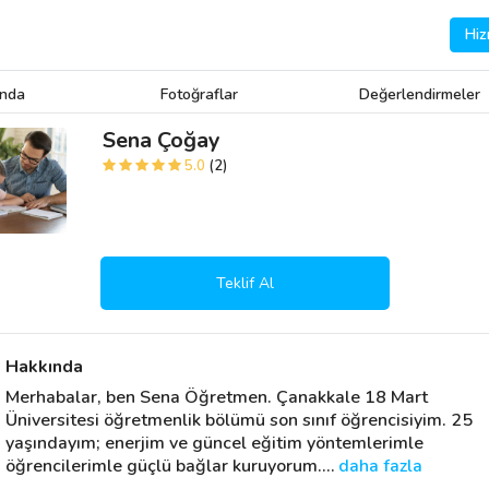
Hiz
ında
Fotoğraflar
Değerlendirmeler
Sena Çoğay
5.0
(2)
Teklif Al
Hakkında
Merhabalar, ben Sena Öğretmen. Çanakkale 18 Mart 
Üniversitesi öğretmenlik bölümü son sınıf öğrencisiyim. 25 
yaşındayım; enerjim ve güncel eğitim yöntemlerimle 
öğrencilerimle güçlü bağlar kuruyorum.
… 
daha fazla