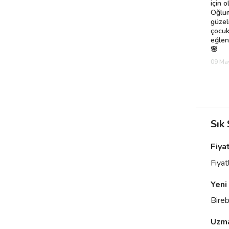
için 
Oğlum
güzeli
çocuk
eğlen
🌸
09 May
Sık
Fiya
Fiyat
Yeni
Bireb
Uzma