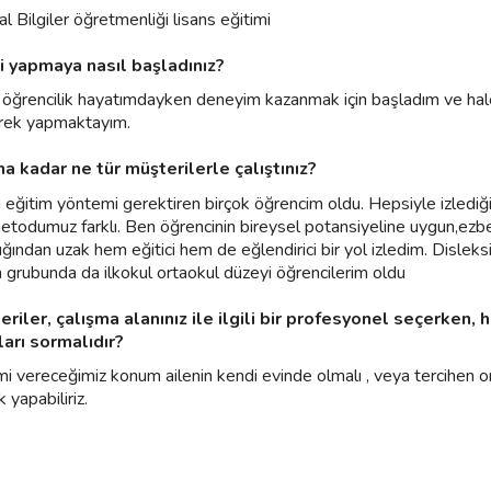
l Bilgiler öğretmenliği lisans eğitimi
şi yapmaya nasıl başladınız?
 öğrencilik hayatımdayken deneyim kazanmak için başladım ve ha
rek yapmaktayım.
na kadar ne tür müşterilerle çalıştınız?
ı eğitim yöntemi gerektiren birçok öğrencim oldu. Hepsiyle izlediğ
etodumuz farklı. Ben öğrencinin bireysel potansiyeline uygun,ezb
ğından uzak hem eğitici hem de eğlendirici bir yol izledim. Disleks
 grubunda da ilkokul ortaokul düzeyi öğrencilerim oldu
eriler, çalışma alanınız ile ilgili bir profesyonel seçerken, 
ları sormalıdır?
mi vereceğimiz konum ailenin kendi evinde olmalı , veya tercihen o
k yapabiliriz.