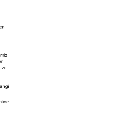
len
imiz
er
i ve
hangi
nline