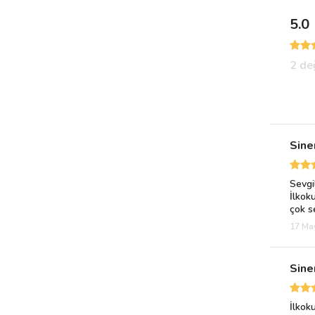
5.0
2 de
Sine
Sevgil
İlkok
çok s
17 May
Sine
İlkok