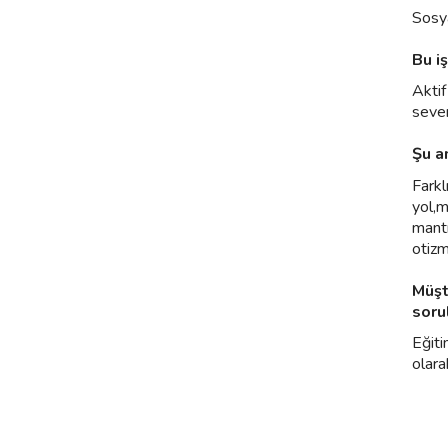
Sosya
Bu i
Aktif
seve
Şu a
Farkl
yol,m
mantı
otizm
Müşt
soru
Eğiti
olara