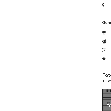
Destek
Gene
İletişim
Kariyer
Blog
Fot
1 Fo