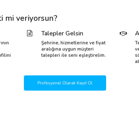
i mi veriyorsun?
Talepler Gelsin
A
rının
Şehrine, hizmetlerine ve fiyat
T
i
aralığına uygun müşteri
v
filini
talepleri ile seni eşleştirelim.
s
al
Profesyonel Olarak Kayıt Ol