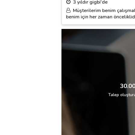
3 yıldır gigbi'de
Müşterilerim benim çalışma
benim için her zaman önceliklid
30.00
Talep oluştura