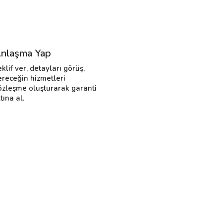
nlaşma Yap
eklif ver, detayları görüş,
ereceğin hizmetleri
özleşme oluşturarak garanti
tına al.