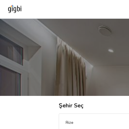
Anasayfa
Giriş Yap
Kayıt Ol
Kategoriler
🎈
Biz Kimiz?
Şehir Seç
🧐
Nasıl Çalışır?
Rize
🌟
Müşteri Değerlendirmeleri