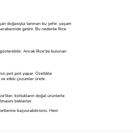
klaşan doğasıyla tanınan bu şehir, yaşam
nı beraberinde getirir. Bu nedenle Rize
 gösterebilir. Ancak Rize'da bulunan
ı pırıl pırıl yapar. Özellikle
ve etkili çözümler üretir.
e'liler, koltukların doğal ürünlerle
lmasını beklerler.
metlerine başvurabilirsiniz. Hem