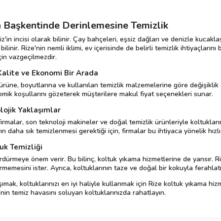
in Başkentinde Derinlemesine Temizlik
iz'in incisi olarak bilinir. Çay bahçeleri, eşsiz dağları ve denizle kuca
ilinir. Rize'nin nemli iklimi, ev içerisinde de belirli temizlik ihtiyaçları
çin vazgeçilmezdir.
Kalite ve Ekonomi Bir Arada
türüne, boyutlarına ve kullanılan temizlik malzemelerine göre değişiklik
omik koşullarını gözeterek müşterilere makul fiyat seçenekleri sunar.
lojik Yaklaşımlar
rmalar, son teknoloji makineler ve doğal temizlik ürünleriyle koltuklarınız
 daha sık temizlenmesi gerektiği için, firmalar bu ihtiyaca yönelik hızlı 
uk Temizliği
rdürmeye önem verir. Bu bilinç, koltuk yıkama hizmetlerine de yansır. Riz
emesini ister. Ayrıca, koltuklarının taze ve doğal bir kokuyla ferahlatı
mak, koltuklarınızı en iyi haliyle kullanmak için Rize koltuk yıkama hiz
'nin temiz havasını soluyan koltuklarınızda rahatlayın.