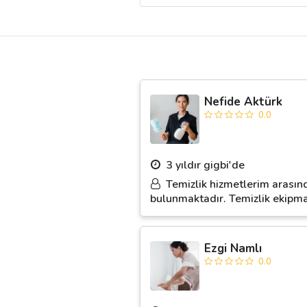
Destek
İletişim
Nefide Aktürk
Kariyer
0.0
Blog
3 yıldır gigbi'de
Temizlik hizmetlerim arasında
bulunmaktadır. Temizlik ekipma
Ezgi Namlı
0.0