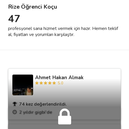
Rize Öğrenci Koçu
47
Destek
profesyonel sana hizmet vermek için hazır. Hemen teklif
İletişim
al, fiyatları ve yorumları karşılaştır.
Kariyer
Blog
Ahmet Hakan Almak
5.0
74 kez değerlendirildi.
2 yıldır gigbi'de