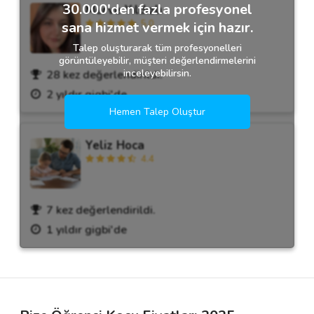
30.000'den fazla profesyonel
Merve Yıldızlı
5.0
sana hizmet vermek için hazır.
Talep oluşturarak tüm profesyonelleri
görüntüleyebilir, müşteri değerlendirmelerini
inceleyebilirsin.
28 kez değerlendirildi.
2 yıldır gigbi'de
Hemen Talep Oluştur
Yeliz Hoca
4.4
7 kez değerlendirildi.
1 yıldır gigbi'de