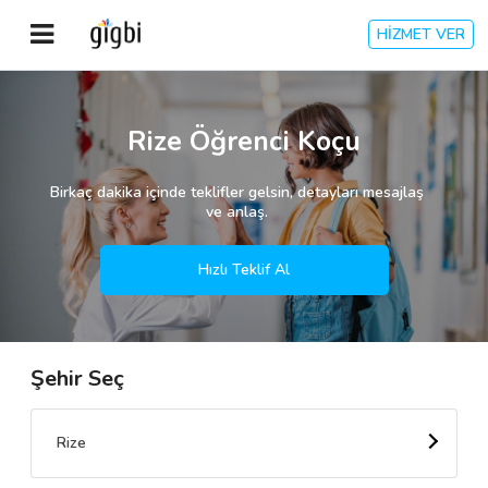
HİZMET VER
Anasayfa
Rize Öğrenci Koçu
Giriş Yap
Birkaç dakika içinde teklifler gelsin, detayları mesajlaş
ve anlaş.
Kayıt Ol
Hızlı Teklif Al
Kategoriler
Şehir Seç
🎈
Biz Kimiz?
🧐
Nasıl Çalışır?
Rize
🌟
Müşteri Değerlendirmeleri