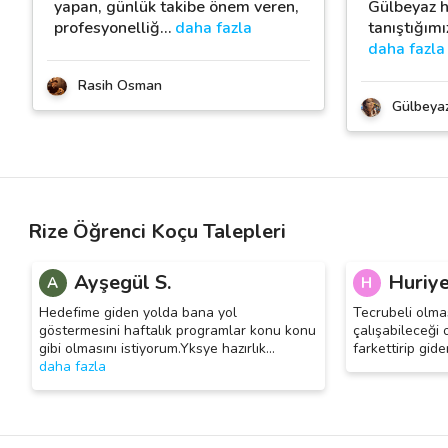
yapan, günlük takibe önem veren,
Gülbeyaz h
profesyonelliğ
…
daha fazla
tanıştığım
daha fazla
Rasih Osman
Gülbeya
Rize Öğrenci Koçu Talepleri
Ayşegül S.
Huriye
A
H
Hedefime giden yolda bana yol
Tecrubeli olma
göstermesini haftalık programlar konu konu
çalışabileceği 
gibi olmasını istiyorum.Yksye hazırlık
…
farkettirip gid
daha fazla