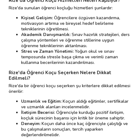
Rize'da Öğrenci Koçu Hizmetleri Neleri Kapsıyor?
Rize'da sunulan öğrenci koçluğu hizmetleri şunlardır:
Kişisel Gelişim:
Öğrencilere özgüven kazandırma,
motivasyon artırma ve bireysel hedef belirleme
tekniklerinin öğretilmesi.
Akademik Danışmanlık:
Sınav hazırlık stratejileri, ders
çalışma yöntemleri ve öğrenme stillerine uygun
öğrenme tekniklerinin aktarılması.
Stres ve Zaman Yönetimi:
Yoğun okul ve sınav
temposunda stresle başa çıkma ve verimli zaman
kullanma becerilerinin kazandırılması.
Rize'da Öğrenci Koçu Seçerken Nelere Dikkat
Edilmeli?
Rize'da bir öğrenci koçu seçerken şu kriterlere dikkat edilmesi
önerilir:
Uzmanlık ve Eğitim:
Koçun aldığı eğitimler, sertifikalar
ve uzmanlık alanları incelenmelidir.
İletişim Becerisi:
Öğrenciyle kurduğu pozitif iletişim,
koçluk sürecinin başarısı için kritik bir öneme sahiptir.
Deneyim:
Koçun daha önce kaç öğrenciyle çalıştığı ve
bu çalışmaların sonuçları, tercih yaparken
değerlendirilmelidir.