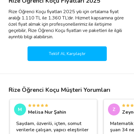
Rize Öğrenci Koçu Fiyatları 2025
Rize Öğrenci Koçu fiyatları 2025 yılı için ortalama fiyat
aralığı 1.110 TL ile 1.360 TL’dir. Hizmet kapsamına göre
özel fiyat almak için profesyonellerimiz ile iletişime
geçebilir, Rize Öğrenci Koçu fiyatları ve paketleri ile ilgili
ayrıntılı bilgi alabilirsin.
Teklif Al, Karşılaştır
Rize Öğrenci Koçu Müşteri Yorumları
M
Z
Melisa Nur Şahin
Zeyne
Saydam, özverili, içten, somut
Matematik 
verilerle çalışan, yapıcı eleştiriler
şuan 34 ne