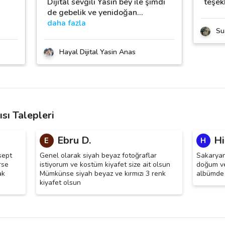
Dijital sevgili Yasin bey ile şimdi
teşekk
de gebelik ve yenidoğan
…
daha fazla
Su
Hayal Dijital Yasin Anas
sı Talepleri
Ebru D.
Hi
E
H
sept
Genel olarak siyah beyaz fotoğraflar
Sakaryanı
rse
istiyorum ve kostüm kiyafet size ait olsun
doğum ve
ak
Mümkünse siyah beyaz ve kırmızı 3 renk
albümde 
kiyafet olsun