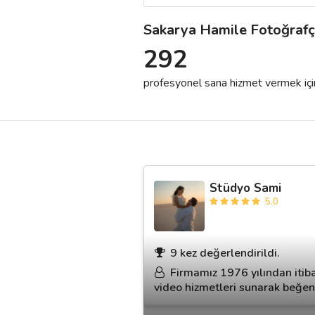
Sakarya Hamile Fotoğrafç
Destek
292
İletişim
profesyonel sana hizmet vermek için h
Kariyer
Blog
Stüdyo Sami
5.0
9 kez değerlendirildi.
Firmamız 1976 yılından itiba
video hizmetleri sunarak beğe