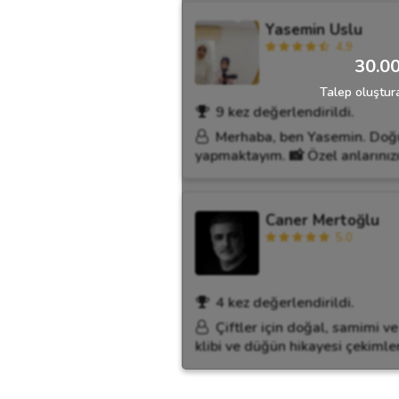
Yasemin Uslu
4.9
30.00
Talep oluştura
9 kez değerlendirildi.
Merhaba, ben Yasemin. Doğum
yapmaktayım. 📸 Özel anlarınızı
Caner Mertoğlu
5.0
4 kez değerlendirildi.
Çiftler için doğal, samimi v
klibi ve düğün hikayesi çekimle