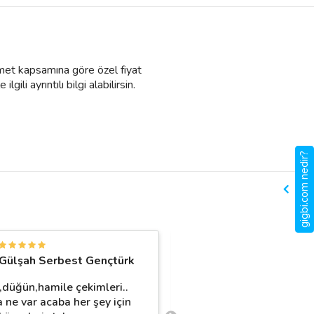
izmet kapsamına göre özel fiyat
ili ayrıntılı bilgi alabilirsin.
gigbi.com nedir?
M
Gülşah Serbest Gençtürk
Merve Şendoğan
,düğün,hamile çekimleri..
İlgi alakanız için teşekk
a ne var acaba her şey için
emeğinize sağlık her şe