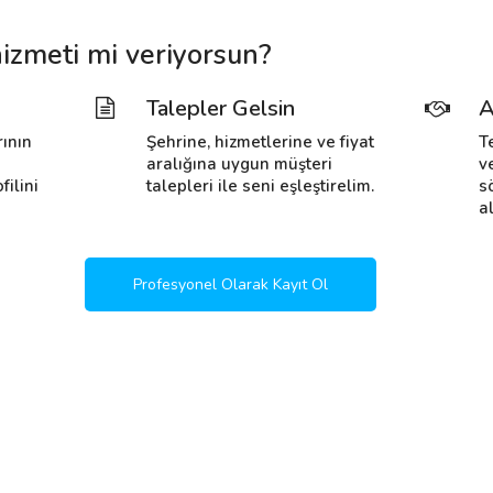
hizmeti mi veriyorsun?
Talepler Gelsin
A
rının
Şehrine, hizmetlerine ve fiyat
T
i
aralığına uygun müşteri
v
filini
talepleri ile seni eşleştirelim.
s
al
Profesyonel Olarak Kayıt Ol