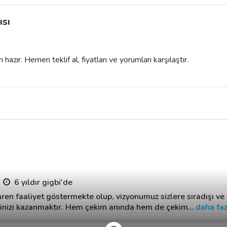
ısı
azır. Hemen teklif al, fiyatları ve yorumları karşılaştır.
6 yıldır gigbi'de
ren faaliyet göstermekte olup, vizyonumuz sizlere sıradışı ve
ninizi kazanmaktır. Hem çekim anında hem de çekim
…
daha faz