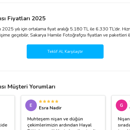
sı Fiyatları 2025
ı 2025 yılı için ortalama fiyat aralığı 5.180 TL ile 6.330 TL’dir. H
şime geçebilir, Sakarya Hamile Fotoğrafçısı fiyatları ve paketleri ile ilg
Teklif Al, Karşılaştır
sı Müşteri Yorumları
E
G
Esra Nadir
Muhteşem nişan ve düğün
Nişan
kide
çekimlerimizin ardından Hayal
sırad