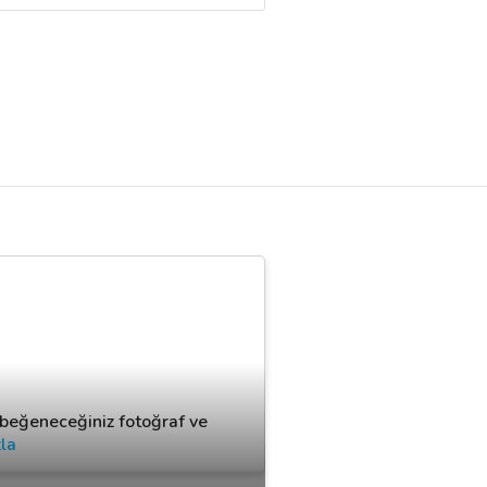
 beğeneceğiniz fotoğraf ve
la