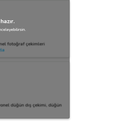
hazır.
celeyebilirsin.
nel fotoğraf çekimleri
zla
syonel düğün dış çekimi, düğün