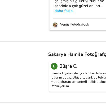
çalişmişiniz güler yüzünüz ve
sabrinizla çok güzel anıları
…
daha fazla
Venüs Fotoğrafçılık
Sakarya Hamile Fotoğrafçı
Büşra C.
B
Hamile kıyafeti de içinde olan bi kon
istlorim beyaz elbise tedarik edilebili
mutlu olurum tek seferlik elbise alm
istemiyorum