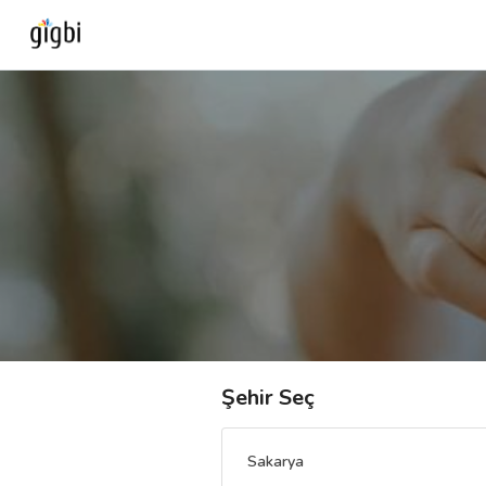
Anasayfa
Giriş Yap
Kayıt Ol
Kategoriler
🎈
Biz Kimiz?
Şehir Seç
🧐
Nasıl Çalışır?
Sakarya
🌟
Müşteri Değerlendirmeleri