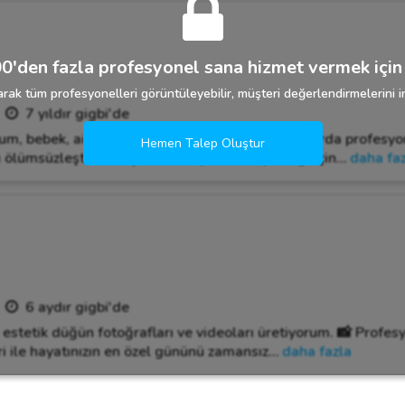
0'den fazla profesyonel sana hizmet vermek için 
rak tüm profesyonelleri görüntüleyebilir, müşteri değerlendirmelerini in
7 yıldır gigbi'de
, bebek, aile, sünnet, nişan ve ilgili tüm alanlarda profesyo
Hemen Talep Oluştur
 ölümsüzleştirmek için buradayım! Detaylı bilgi için
…
daha fa
6 aydır gigbi'de
e estetik düğün fotoğrafları ve videoları üretiyorum. 📸 Profe
ri ile hayatınızın en özel gününü zamansız
…
daha fazla