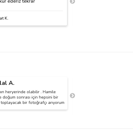
ür ederiz tekrar ️️
güzeldi
at K.
Zarif Events
lal A.
Mihrace K.
M
n heryerinde olabilir . Hamile
Doğum anında ameliyathaned
 doğum sonrası için hepsini bir
istiyorum ve sonrası hastane 
toplayacak bir fotoğrafçı arıyorum
daha sonra da newborn çekim
düşünüyorum