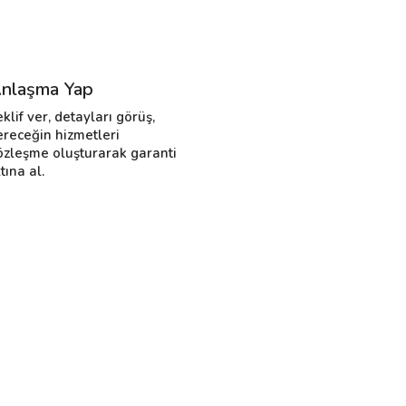
nlaşma Yap
eklif ver, detayları görüş,
ereceğin hizmetleri
özleşme oluşturarak garanti
tına al.