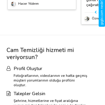
gigbi.com nedir?
Hacer Yıldırım
çağırabilirs
Öznur K
Cam Temizliği hizmeti mi
veriyorsun?
Profil Oluştur
Fotoğraflarının, videolarının ve hatta geçmiş
müşteri yorumlarının olduğu profilini
oluştur.
Talepler Gelsin
Şehrine, hizmetlerine ve fiyat aralığına