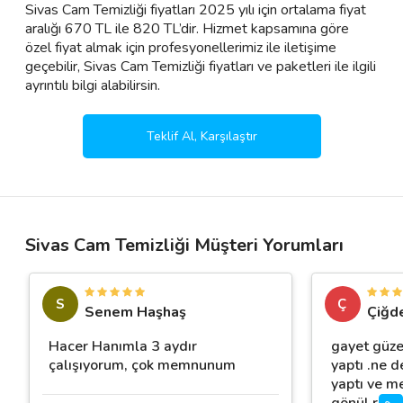
Sivas Cam Temizliği fiyatları 2025 yılı için ortalama fiyat
aralığı 670 TL ile 820 TL’dir. Hizmet kapsamına göre
özel fiyat almak için profesyonellerimiz ile iletişime
geçebilir, Sivas Cam Temizliği fiyatları ve paketleri ile ilgili
ayrıntılı bilgi alabilirsin.
Teklif Al, Karşılaştır
Sivas Cam Temizliği Müşteri Yorumları
S
Ç
Senem Haşhaş
Çiğd
Hacer Hanımla 3 aydır
gayet güzel
çalışıyorum, çok memnunum
yaptı .ne d
yaptı ve m
gönül rahat