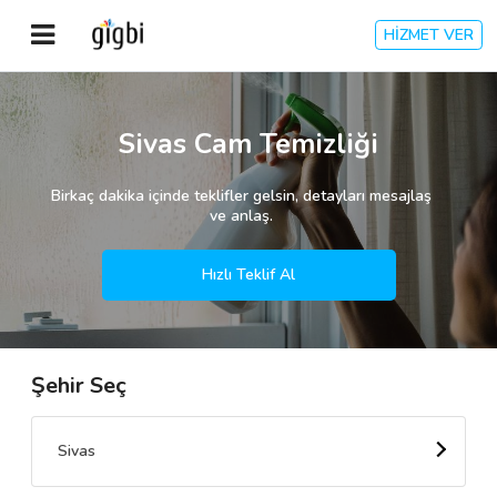
HİZMET VER
Anasayfa
Sivas Cam Temizliği
Giriş Yap
Birkaç dakika içinde teklifler gelsin, detayları mesajlaş
ve anlaş.
Kayıt Ol
Hızlı Teklif Al
Kategoriler
Şehir Seç
🎈
Biz Kimiz?
🧐
Nasıl Çalışır?
Sivas
🌟
Müşteri Değerlendirmeleri