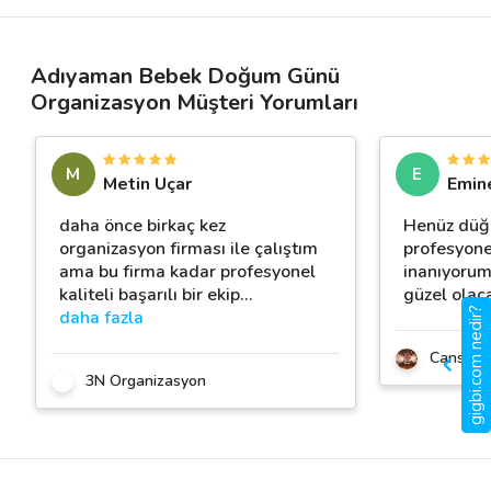
Adıyaman Bebek Doğum Günü
Organizasyon Müşteri Yorumları
M
E
Metin Uçar
Emin
daha önce birkaç kez
Henüz düğü
organizasyon firması ile çalıştım
profesyone
ama bu firma kadar profesyonel
inanıyorum
kaliteli başarılı bir ekip
…
güzel olac
gigbi.com nedir?
daha fazla
Cansu A
3N Organizasyon