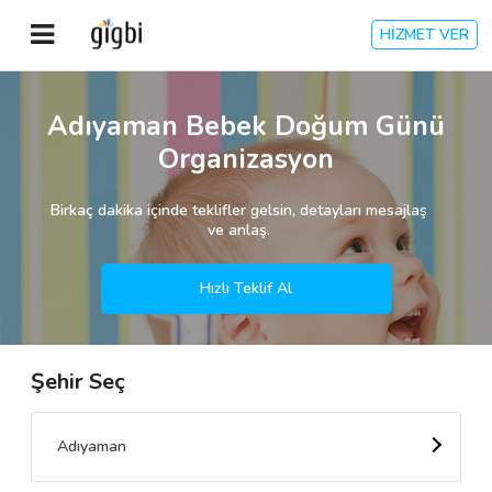
HİZMET VER
Anasayfa
Adıyaman Bebek Doğum Günü
Organizasyon
Giriş Yap
Birkaç dakika içinde teklifler gelsin, detayları mesajlaş
Kayıt Ol
ve anlaş.
Kategoriler
Hızlı Teklif Al
Şehir Seç
🎈
Biz Kimiz?
🧐
Nasıl Çalışır?
Adıyaman
🌟
Müşteri Değerlendirmeleri