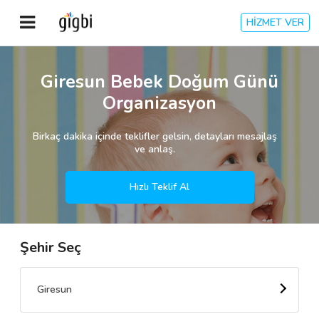
HİZMET VER
Anasayfa
Giresun Bebek Doğum Günü
Organizasyon
Giriş Yap
Birkaç dakika içinde teklifler gelsin, detayları mesajlaş
Kayıt Ol
ve anlaş.
Kategoriler
Hızlı Teklif Al
Şehir Seç
🎈
Biz Kimiz?
🧐
Nasıl Çalışır?
Giresun
🌟
Müşteri Değerlendirmeleri