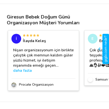
Giresun Bebek Doğum Günü
Organizasyon Müşteri Yorumları
gigbi.com nedir?
İ
E
İlayda Keleş
Erde
Nişan organizasyonum için birlikte
Çok güzel 
çalıştık çok memnun kaldım güler
teşşekürler
yüzlü hizmet, iyi iletişim
profesyonel
nişanımda emeği geçen
…
🙏👌🎻❤️🥰
daha fazla
Samsun 
Procate Organizasyon