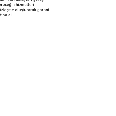
ereceğin hizmetleri
özleşme oluşturarak garanti
tına al.