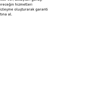
ereceğin hizmetleri
özleşme oluşturarak garanti
tına al.