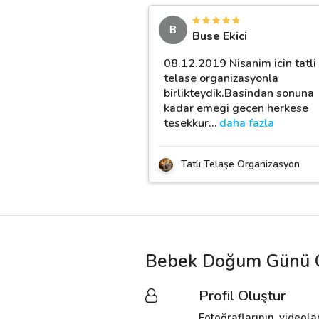
B
Buse Ekici
08.12.2019 Nisanim icin tatli
telase organizasyonla
birlikteydik.Basindan sonuna
kadar emegi gecen herkese
tesekkur
…
daha fazla
Tatlı Telaşe Organizasyon
Bebek Doğum Günü Or
Profil Oluştur
Fotoğraflarının, videola