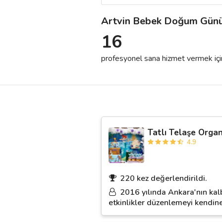
Artvin Bebek Doğum Günü
Destek
16
İletişim
profesyonel sana hizmet vermek için h
Kariyer
Blog
Tatlı Telaşe Orga
4.9
220 kez değerlendirildi.
2016 yılında Ankara'nın kalb
etkinlikler düzenlemeyi kendine