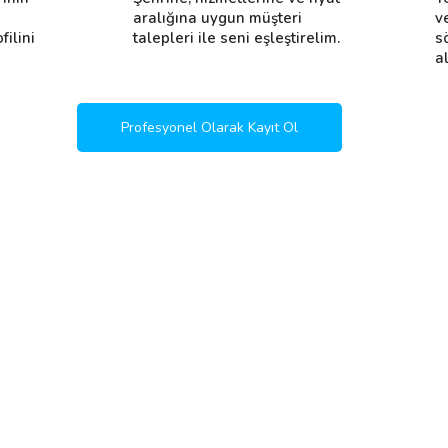
i
aralığına uygun müşteri
v
filini
talepleri ile seni eşleştirelim.
s
al
Profesyonel Olarak Kayıt Ol