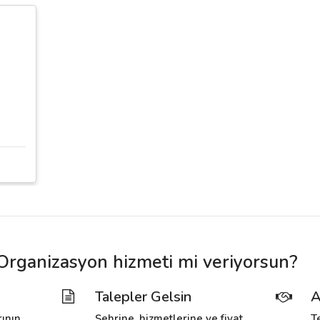
ganizasyon hizmeti mi veriyorsun?
Talepler Gelsin
A
rının
Şehrine, hizmetlerine ve fiyat
T