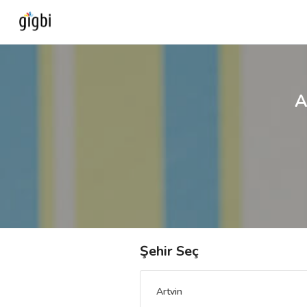
Anasayfa
A
Giriş Yap
Kayıt Ol
Kategoriler
🎈
Biz Kimiz?
Şehir Seç
🧐
Nasıl Çalışır?
Artvin
🌟
Müşteri Değerlendirmeleri