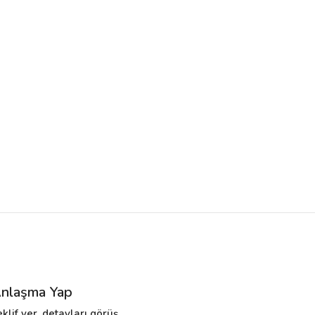
nlaşma Yap
eklif ver, detayları görüş,