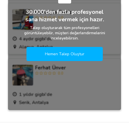
30.000'den fazla profesyonel
Merveyle Temiz
0.0
sana hizmet vermek için hazır.
Talep oluşturarak tüm profesyonelleri
görüntüleyebilir, müşteri değerlendirmelerini
inceleyebilirsin.
4 aydır gigbi'de
Alanya, Antalya
Hemen Talep Oluştur
Ferhat Ünver
0.0
1 yıldır gigbi'de
Serik, Antalya