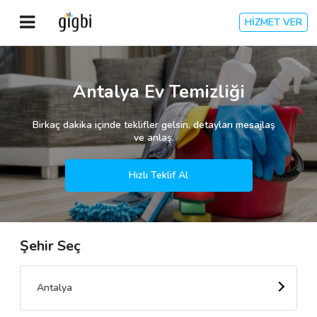
HİZMET VER
Anasayfa
Antalya Ev Temizliği
Giriş Yap
Birkaç dakika içinde teklifler gelsin, detayları mesajlaş
ve anlaş.
Kayıt Ol
Hızlı Teklif Al
Kategoriler
Şehir Seç
🎈
Biz Kimiz?
🧐
Nasıl Çalışır?
Antalya
🌟
Müşteri Değerlendirmeleri