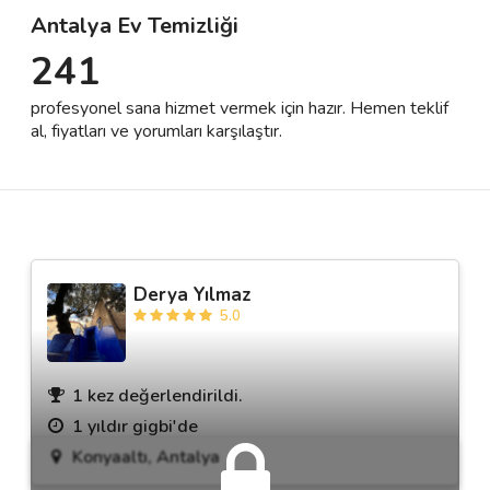
Antalya Ev Temizliği
241
Destek
profesyonel sana hizmet vermek için hazır. Hemen teklif
İletişim
al, fiyatları ve yorumları karşılaştır.
Kariyer
Blog
Derya Yılmaz
5.0
1 kez değerlendirildi.
1 yıldır gigbi'de
Konyaaltı, Antalya