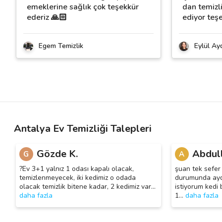
emeklerine sağlık çok teşekkür
dan temizl
ederiz 🙏🏻
ediyor teş
Egem Temizlik
Eylül Ay
Antalya Ev Temizliği Talepleri
Gözde K.
Abdull
G
A
?Ev 3+1 yalnız 1 odası kapalı olacak,
şuan tek sefe
temizlenmeyecek, iki kedimiz o odada
durumunda ayda
olacak temizlik bitene kadar, 2 kedimiz var
…
istiyorum kedi
daha fazla
1
…
daha fazla