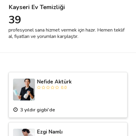
Kayseri Ev Temizliği
39
Destek
profesyonel sana hizmet vermek için hazır. Hemen teklif
İletişim
al, fiyatları ve yorumları karşılaştır.
Kariyer
Blog
Nefide Aktürk
0.0
3 yıldır gigbi'de
Ezgi Namlı