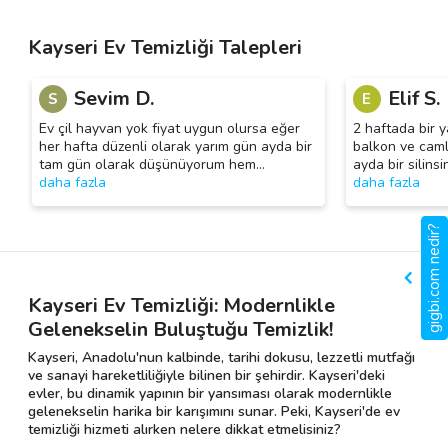
Kayseri Ev Temizliği Talepleri
Sevim D.
Elif S.
S
E
Ev çil hayvan yok fiyat uygun olursa eğer
2 haftada bir y
her hafta düzenli olarak yarım gün ayda bir
balkon ve cam
tam gün olarak düşünüyorum hem
…
ayda bir silins
daha fazla
daha fazla
gigbi.com nedir?
Kayseri Ev Temizliği: Modernlikle
Gelenekselin Buluştuğu Temizlik!
Kayseri, Anadolu'nun kalbinde, tarihi dokusu, lezzetli mutfağı
ve sanayi hareketliliğiyle bilinen bir şehirdir. Kayseri'deki
evler, bu dinamik yapının bir yansıması olarak modernlikle
gelenekselin harika bir karışımını sunar. Peki, Kayseri'de ev
temizliği hizmeti alırken nelere dikkat etmelisiniz?