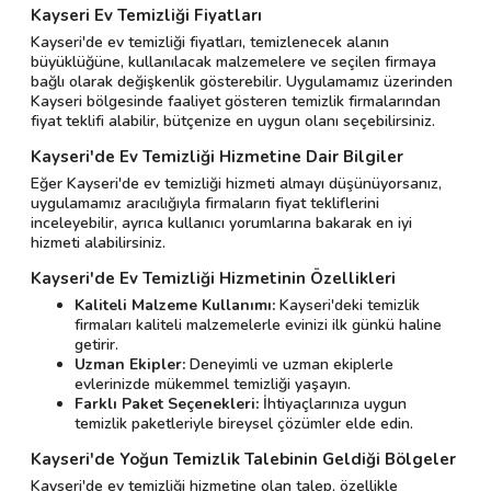
Kayseri Ev Temizliği Fiyatları
Kayseri'de ev temizliği fiyatları, temizlenecek alanın
büyüklüğüne, kullanılacak malzemelere ve seçilen firmaya
bağlı olarak değişkenlik gösterebilir. Uygulamamız üzerinden
Kayseri bölgesinde faaliyet gösteren temizlik firmalarından
fiyat teklifi alabilir, bütçenize en uygun olanı seçebilirsiniz.
Kayseri'de Ev Temizliği Hizmetine Dair Bilgiler
Eğer Kayseri'de ev temizliği hizmeti almayı düşünüyorsanız,
uygulamamız aracılığıyla firmaların fiyat tekliflerini
inceleyebilir, ayrıca kullanıcı yorumlarına bakarak en iyi
hizmeti alabilirsiniz.
Kayseri'de Ev Temizliği Hizmetinin Özellikleri
Kaliteli Malzeme Kullanımı:
Kayseri'deki temizlik
firmaları kaliteli malzemelerle evinizi ilk günkü haline
getirir.
Uzman Ekipler:
Deneyimli ve uzman ekiplerle
evlerinizde mükemmel temizliği yaşayın.
Farklı Paket Seçenekleri:
İhtiyaçlarınıza uygun
temizlik paketleriyle bireysel çözümler elde edin.
Kayseri'de Yoğun Temizlik Talebinin Geldiği Bölgeler
Kayseri'de ev temizliği hizmetine olan talep, özellikle