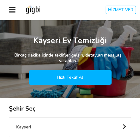
HİZMET VER
Anasayfa
Kayseri Ev Temizliği
Giriş Yap
Birkaç dakika içinde teklifler gelsin, detayları mesajlaş
ve anlaş.
Kayıt Ol
Hızlı Teklif Al
Kategoriler
Şehir Seç
🎈
Biz Kimiz?
🧐
Nasıl Çalışır?
Kayseri
🌟
Müşteri Değerlendirmeleri