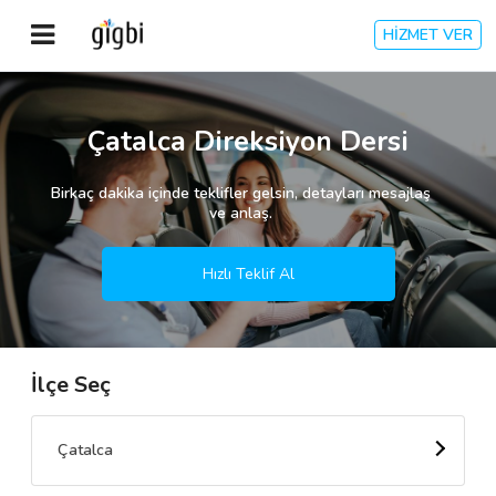
HİZMET VER
Anasayfa
Çatalca Direksiyon Dersi
Giriş Yap
Birkaç dakika içinde teklifler gelsin, detayları mesajlaş
ve anlaş.
Kayıt Ol
Hızlı Teklif Al
Kategoriler
İlçe Seç
🎈
Biz Kimiz?
🧐
Nasıl Çalışır?
Çatalca
🌟
Müşteri Değerlendirmeleri