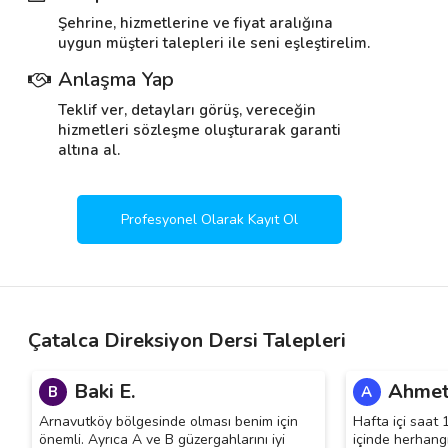
Şehrine, hizmetlerine ve fiyat aralığına
uygun müşteri talepleri ile seni eşleştirelim.
Anlaşma Yap
Teklif ver, detayları görüş, vereceğin
hizmetleri sözleşme oluşturarak garanti
altına al.
Profesyonel Olarak Kayıt Ol
Çatalca Direksiyon Dersi Talepleri
Baki E.
Ahmet
B
A
Arnavutköy bölgesinde olması benim için
Hafta içi saat
önemli. Ayrıca A ve B güzergahlarını iyi
içinde herhangi 