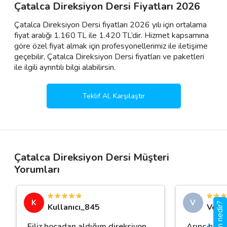
Çatalca Direksiyon Dersi Fiyatları 2026
Çatalca Direksiyon Dersi fiyatları 2026 yılı için ortalama
fiyat aralığı 1.160 TL ile 1.420 TL’dir. Hizmet kapsamına
göre özel fiyat almak için profesyonellerimiz ile iletişime
geçebilir, Çatalca Direksiyon Dersi fiyatları ve paketleri
ile ilgili ayrıntılı bilgi alabilirsin.
Teklif Al, Karşılaştır
Çatalca Direksiyon Dersi Müşteri
Yorumları
K
V
Kullanıcı_845
Veda
Filiz hocadan aldığım direksiyon
Arınç hoca 