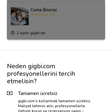
Cuma Boyraz
0.0
2 aydır gigbi'de
Neden gigbi.com
profesyonellerini tercih
etmelisin?
Tamamen ücretsiz
gigbi.com’u kullanmak tamamen ücretsiz.
Maliyet tahmini alın, profesyonellerle
iletişim kurun ve rezervasyon yapın -