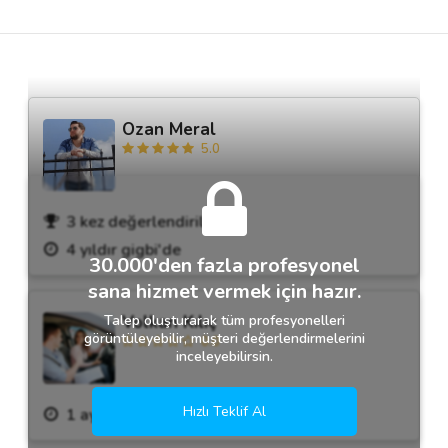
Destek
İletişim
Ozan Meral
5.0
Kariyer
Blog
3 kez değerlendirildi.
4 yıldır gigbi'de
30.000'den fazla profesyonel
sana hizmet vermek için hazır.
Talep oluşturarak tüm profesyonelleri
Volkan Kılıç
görüntüleyebilir, müşteri değerlendirmelerini
0.0
inceleyebilirsin.
Hızlı Teklif Al
1 aydır gigbi'de