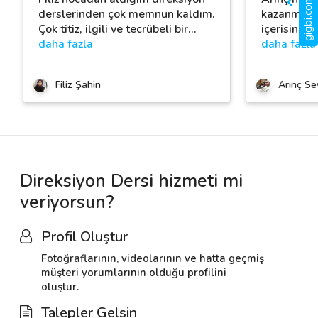
gigbi.com nedir?
derslerinden çok memnun kaldım.
kazanmak i
Çok titiz, ilgili ve tecrübeli bir
…
içerisinde
daha fazla
daha fazla
Filiz Şahin
Arınç Se
Direksiyon Dersi hizmeti mi
veriyorsun?
Profil Oluştur
Fotoğraflarının, videolarının ve hatta geçmiş
müşteri yorumlarının olduğu profilini
oluştur.
Talepler Gelsin