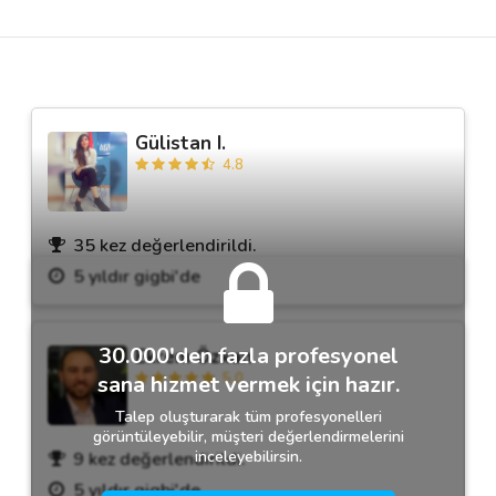
Destek
İletişim
Gülistan I.
4.8
Kariyer
Blog
35 kez değerlendirildi.
5 yıldır gigbi'de
30.000'den fazla profesyonel
Ekrem Özkan
5.0
sana hizmet vermek için hazır.
Talep oluşturarak tüm profesyonelleri
görüntüleyebilir, müşteri değerlendirmelerini
inceleyebilirsin.
9 kez değerlendirildi.
5 yıldır gigbi'de