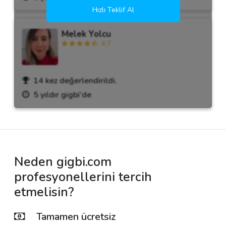
Hızlı Teklif Al
Melek Yolcu
4.7
14 kez değerlendirildi.
5 yıldır gigbi'de
Neden gigbi.com
profesyonellerini tercih
etmelisin?
Tamamen ücretsiz