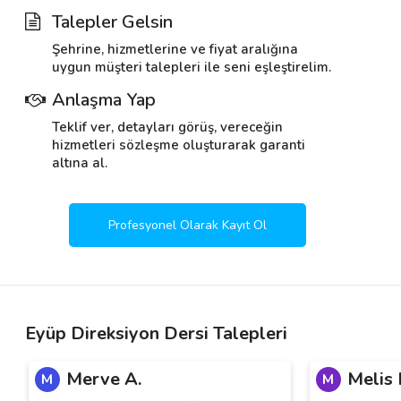
Talepler Gelsin
Şehrine, hizmetlerine ve fiyat aralığına
uygun müşteri talepleri ile seni eşleştirelim.
Anlaşma Yap
Teklif ver, detayları görüş, vereceğin
hizmetleri sözleşme oluşturarak garanti
altına al.
Profesyonel Olarak Kayıt Ol
Eyüp Direksiyon Dersi Talepleri
Merve A.
Melis 
M
M