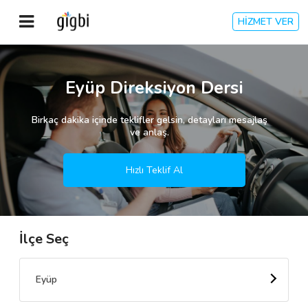
HİZMET VER
Anasayfa
Eyüp Direksiyon Dersi
Giriş Yap
Birkaç dakika içinde teklifler gelsin, detayları mesajlaş
ve anlaş.
Kayıt Ol
Hızlı Teklif Al
Kategoriler
İlçe Seç
🎈
Biz Kimiz?
🧐
Nasıl Çalışır?
Eyüp
🌟
Müşteri Değerlendirmeleri