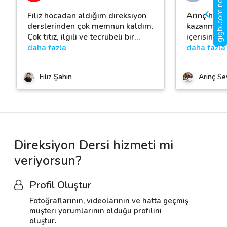
gigbi.com nedir?
Filiz hocadan aldığım direksiyon
Arınç hoca 
derslerinden çok memnun kaldım.
kazanmak i
Çok titiz, ilgili ve tecrübeli bir
…
içerisinde
daha fazla
daha fazla
Filiz Şahin
Arınç Se
Direksiyon Dersi hizmeti mi
veriyorsun?
Profil Oluştur
Fotoğraflarının, videolarının ve hatta geçmiş
müşteri yorumlarının olduğu profilini
oluştur.