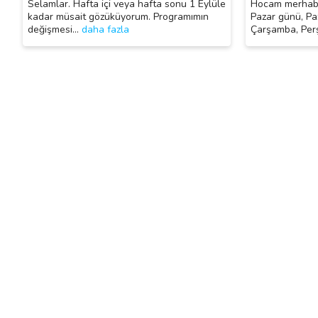
Selamlar. Hafta içi veya hafta sonu 1 Eylüle
Hocam merhaba
kadar müsait gözüküyorum. Programımın
Pazar günü, Pa
değişmesi
…
daha fazla
Çarşamba, Pe