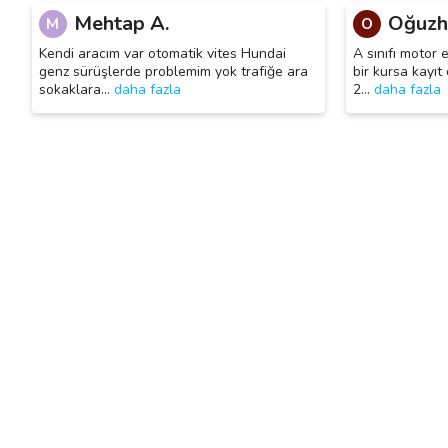
Mehtap A.
Oğuzh
M
O
Kendi aracım var otomatik vites Hundai
A sınıfı motor 
genz sürüşlerde problemim yok trafiğe ara
bir kursa kayıt 
sokaklara
…
daha fazla
2
…
daha fazla