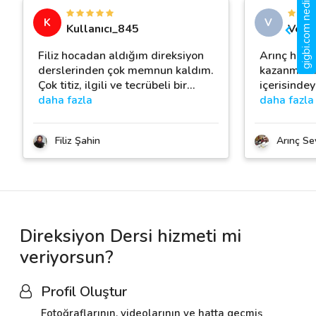
gigbi.com nedir?
K
V
Kullanıcı_845
Veda
Filiz hocadan aldığım direksiyon
Arınç hoca 
derslerinden çok memnun kaldım.
kazanmak i
Çok titiz, ilgili ve tecrübeli bir
…
içerisinde
daha fazla
daha fazla
Filiz Şahin
Arınç Se
Direksiyon Dersi hizmeti mi
veriyorsun?
Profil Oluştur
Fotoğraflarının, videolarının ve hatta geçmiş