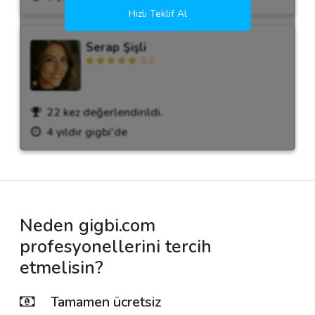
Hızlı Teklif Al
Serap Şişli
5.0
22 kez değerlendirildi.
4 yıldır gigbi'de
Neden gigbi.com
profesyonellerini tercih
etmelisin?
Tamamen ücretsiz