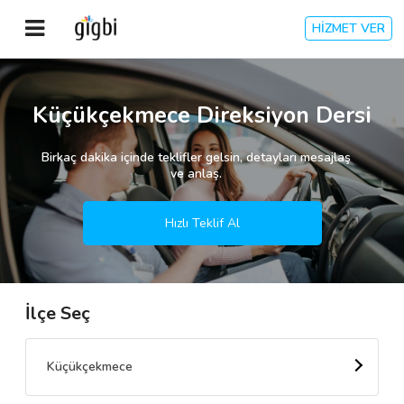
HİZMET VER
Anasayfa
Küçükçekmece Direksiyon Dersi
Giriş Yap
Birkaç dakika içinde teklifler gelsin, detayları mesajlaş
ve anlaş.
Kayıt Ol
Hızlı Teklif Al
Kategoriler
İlçe Seç
🎈
Biz Kimiz?
🧐
Nasıl Çalışır?
Küçükçekmece
🌟
Müşteri Değerlendirmeleri