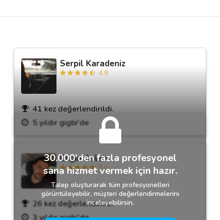
Destek
İletişim
Serpil Karadeniz
4.9
Kariyer
Blog
41 kez değerlendirildi.
5 yıldır gigbi'de
30.000'den fazla profesyonel
Engin Aslan
5.0
sana hizmet vermek için hazır.
Talep oluşturarak tüm profesyonelleri
görüntüleyebilir, müşteri değerlendirmelerini
inceleyebilirsin.
26 kez değerlendirildi.
3 yıldır gigbi'de